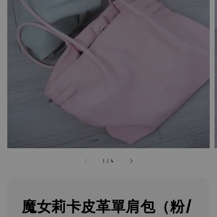
1
/
4
魔女莉卡皮革單肩包（粉/