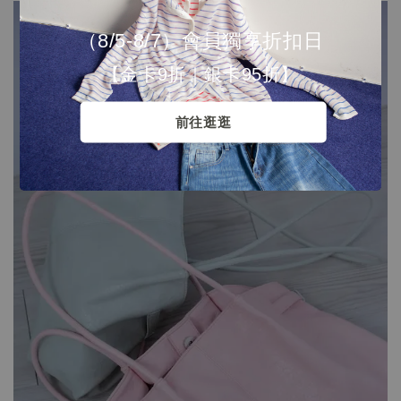
（8/5-8/7）會員獨享折扣日
【金卡9折｜銀卡95折】
前往逛逛