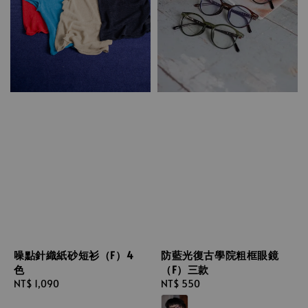
噪點針織紙砂短衫（F）4
防藍光復古學院粗框眼鏡
色
（F）三款
Regular
NT$ 1,090
Regular
NT$ 550
price
price