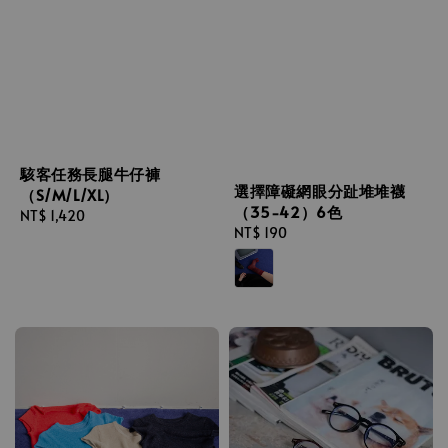
駭客任務長腿牛仔褲
選擇障礙網眼分趾堆堆襪
（S/M/L/XL）
（35-42）6色
Regular
NT$ 1,420
Regular
NT$ 190
price
price