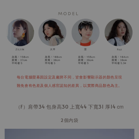
每台電腦螢幕因設定及廠牌不同，皆會影響顯示器的顏色呈現
難免會有色差及個人感官認知的差異，以實際商品顏色為主。
（F）肩帶34 包身高30 上寬44 下寬31 厚14
cm
2個內袋