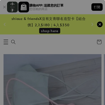
購物APP: 追蹤您的訂單
打開
您信賴的商店
shiauz & friendsX沒有文青聯名造型卡【組合
鏡一只
價】2入$180｜4入$350
shop here