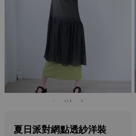
1
/
2
夏日派對網點透紗洋裝