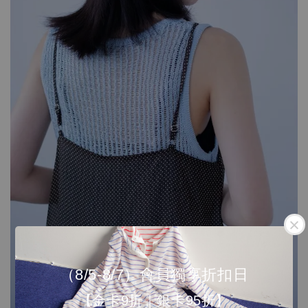
（8/5-8/7）會員獨享折扣日
【金卡9折｜銀卡95折】