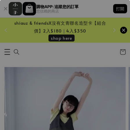
購物APP: 追蹤您的訂單
打開
您信賴的商店
shiauz & friendsX沒有文青聯名造型卡【組合
鏡一只
價】2入$180｜4入$350
shop here