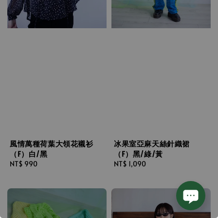
風情萬種荷葉大領花襯衫
冰果室亞麻天絲針織裙
（F）白/黑
（F）黑/綠/黃
Regular
NT$ 990
Regular
NT$ 1,090
price
price