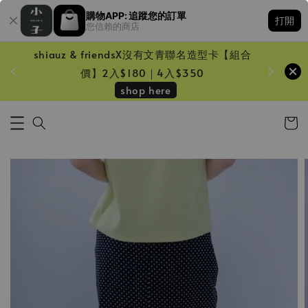
購物APP: 追蹤您的訂單
打開
您信賴的商店
shiauz & friendsX沒有文青聯名造型卡【組合
鏡一只
價】2入$180｜4入$350
shop here