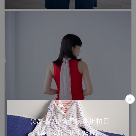
（8/5-8/7）會員獨享折扣日
【金卡9折｜銀卡95折】