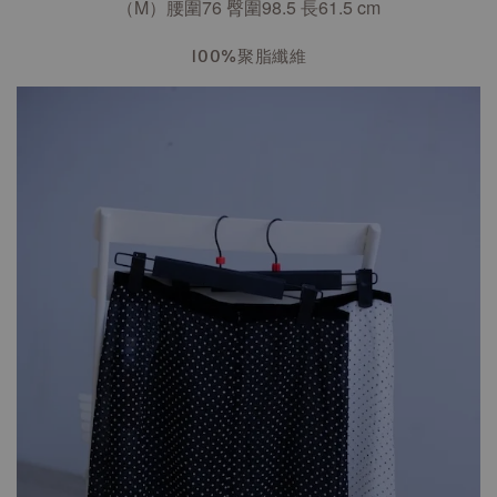
（M）腰圍76 臀圍98.5 長61.5
cm
100%聚脂纖維