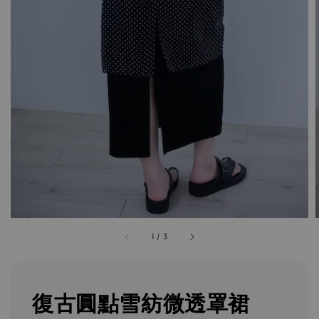
1
/
3
復古圓點雪紡微透罩裙