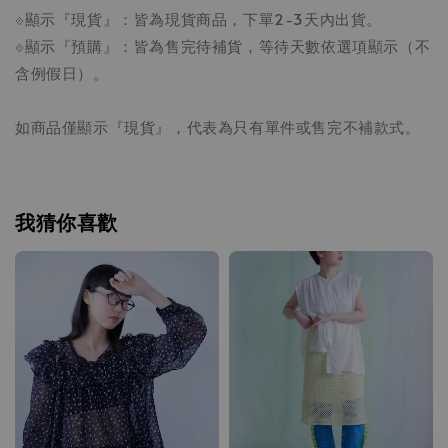
⟐顯示『現貨』：皆為現貨商品，下單2-3天內出貨。
⟐顯示『預購』：皆為售完待補貨，等待天數依選項顯示（不
含例假日）。
如商品僅顯示『現貨』，代表為只有單件或售完不補款式。
我猜你喜歡