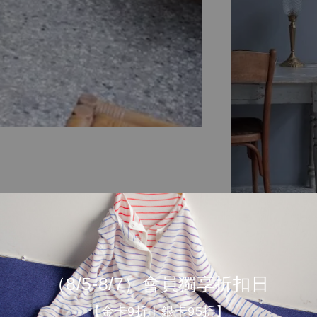
（8/5-8/7）會員獨享折扣日
【金卡9折｜銀卡95折】