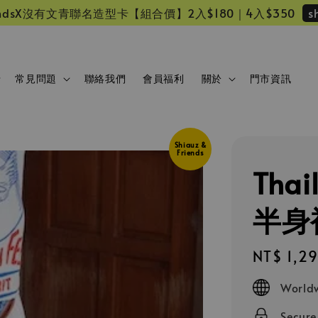
s
 friendsX沒有文青聯名造型卡【組合價】2入$180｜4入$350
常見問題
聯絡我們
會員福利
關於
門市資訊
Shiauz &
Friends
Tha
半身
Regular
NT$ 1,2
price
Worldw
Secur