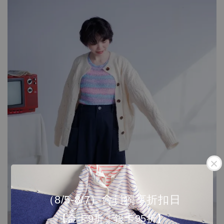
（8/5-8/7）會員獨享折扣日
【金卡9折｜銀卡95折】