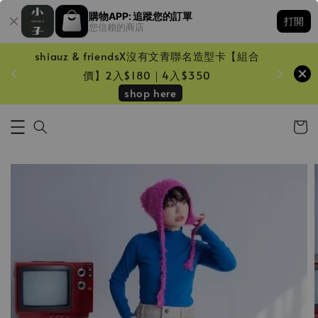
購物APP: 追蹤您的訂單
打開
您信賴的商店
shiauz & friendsX沒有文青聯名造型卡【組合
鏡一只
價】2入$180｜4入$350
shop here