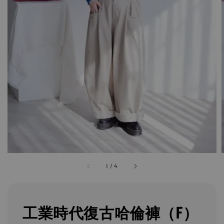
1
/
4
工業時代復古哈倫褲（F）