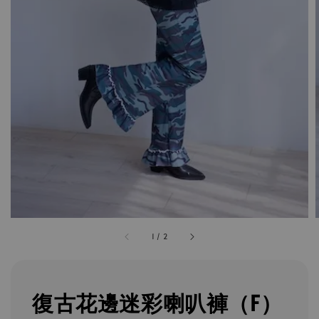
1
/
2
復古花邊迷彩喇叭褲（F）