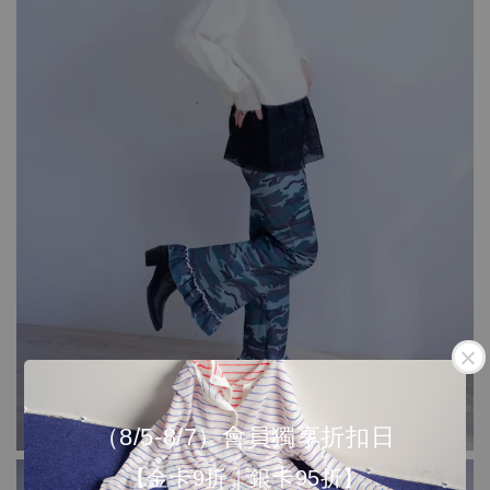
（8/5-8/7）會員獨享折扣日
【金卡9折｜銀卡95折】