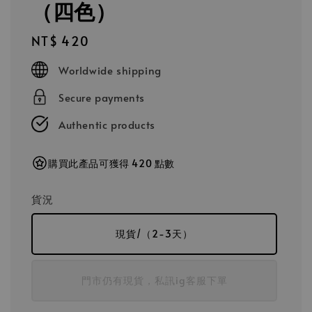
（四色）
Regular
NT$ 420
price
Worldwide shipping
Secure payments
Authentic products
購買此產品可獲得 420 點數
貨況
現貨/（2-3天）
門市仍有現貨，私訊ig客服下單