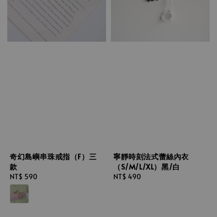
寧靜時刻法式蕾絲內衣
奇幻島嶼串珠戒指（F）三
（S/M/L/XL）黑/白
款
Regular
NT$ 490
Regular
NT$ 590
price
price