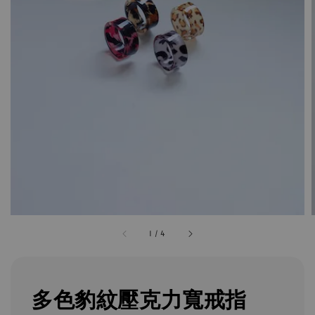
1
/
4
多色豹紋壓克力寬戒指