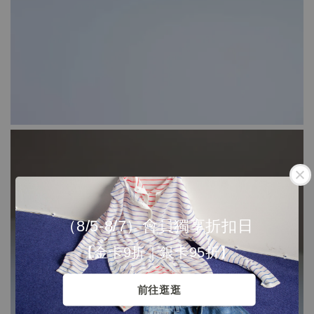
（8/5-8/7）會員獨享折扣日
【金卡9折｜銀卡95折】
前往逛逛