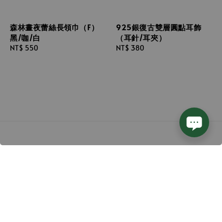
森林晝夜蕾絲長領巾（F）
925銀復古雙層圓點耳飾
黑/咖/白
（耳針/耳夾）
Regular
NT$ 550
Regular
NT$ 380
price
price
Follow us
We accept