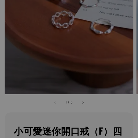
1
/
5
小可愛迷你開口戒（F）四