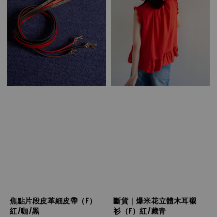
焦點片段皮革細皮帶（F）
斷貨｜爆米花立體木耳襯
紅/咖/黑
衫（F）紅/藏青