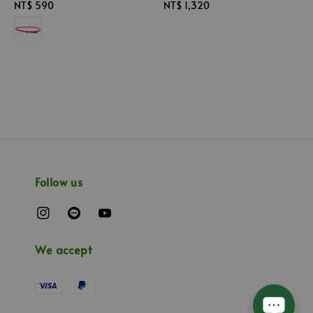
Regular
NT$ 590
Regular
NT$ 1,320
price
price
Follow us
We accept