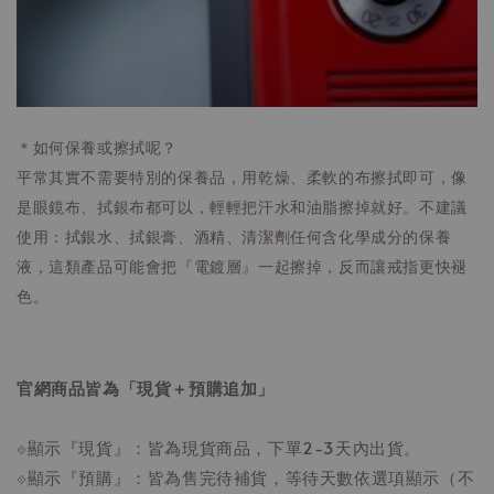
＊
如何保養或擦拭呢？
平常其實不需要特別的保養品，用乾燥、柔軟的布擦拭即可，像
是眼鏡布、拭銀布都可以，輕輕把汗水和油脂擦掉就好。
不建議
使用：
拭銀水、拭銀膏、
酒精、清潔劑
任何含化學成分的保養
液，
這類產品可能會把『電鍍層』一起擦掉，反而讓戒指更快褪
色。
官網商品皆為「現貨＋預購追加」
⟐顯示『現貨』：皆為現貨商品，下單2-3天內出貨。
⟐顯示『預購』：皆為售完待補貨，等待天數依選項顯示（不