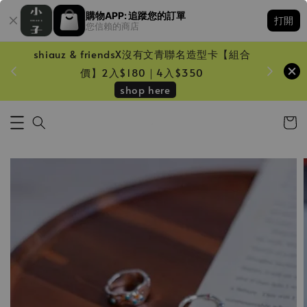
購物APP: 追蹤您的訂單
打開
您信賴的商店
shiauz & friendsX沒有文青聯名造型卡【組合
鏡一只
價】2入$180｜4入$350
shop here