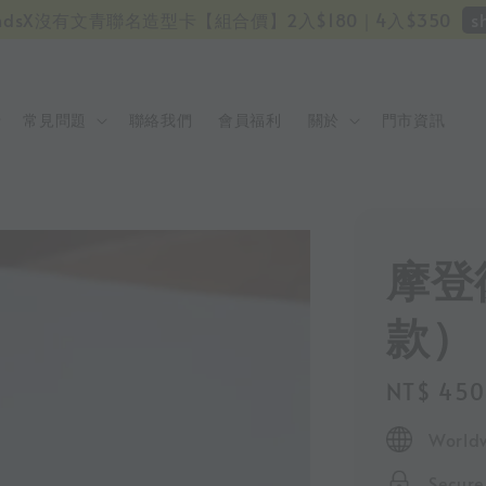
s
 friendsX沒有文青聯名造型卡【組合價】2入$180｜4入$350
常見問題
聯絡我們
會員福利
關於
門市資訊
摩登
款）
Regular
NT$ 450
price
Worldw
Secur