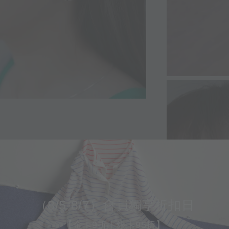
（8/5-8/7）會員獨享折扣日
【金卡9折｜銀卡95折】