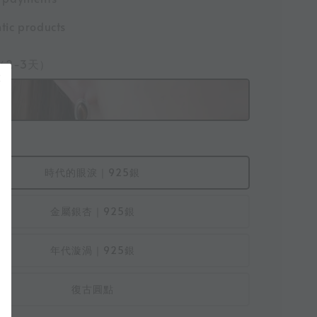
tic products
/（2-3天）
時代的眼淚｜925銀
金屬銀杏｜925銀
年代漩渦｜925銀
復古圓點