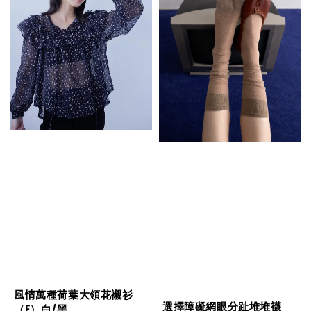
風情萬種荷葉大領花襯衫
選擇障礙網眼分趾堆堆襪
（F）白/黑