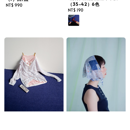
（35-42）6色
Regular
NT$ 990
Regular
NT$ 190
price
price