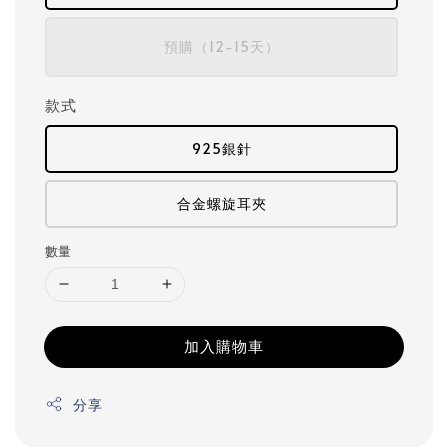
預購（12-15天）
款式
925銀針
合金螺旋耳夾
數量
加入購物車
分享