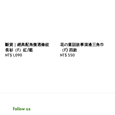
斷貨｜經典配角微透條紋
花の童話故事滾邊三角巾
長衫（F）紅/藍
（F) 四款
Regular
NT$ 1,090
Regular
NT$ 550
price
price
Follow us