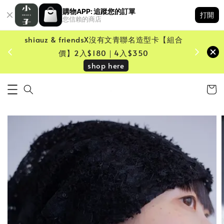
購物APP: 追蹤您的訂單
打開
您信賴的商店
shiauz & friendsX沒有文青聯名造型卡【組合
鏡一只
價】2入$180｜4入$350
shop here