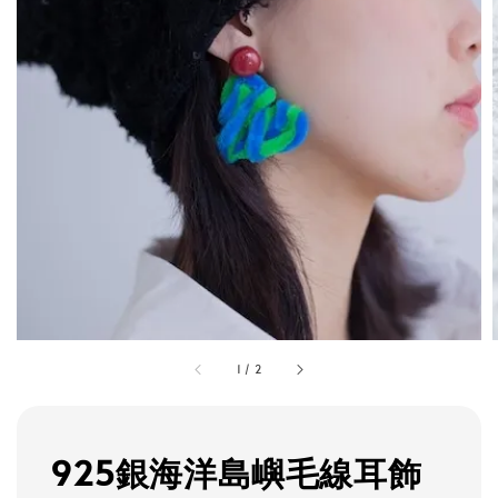
1
/
2
925銀海洋島嶼毛線耳飾