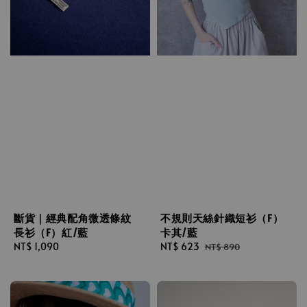
斷貨｜經典配角微透條紋
不規則天絲針織短衫（F）
長衫（F）紅/藍
卡其/藍
Regular
NT$ 1,090
Sale
NT$ 623
Regular
NT$ 890
price
price
price