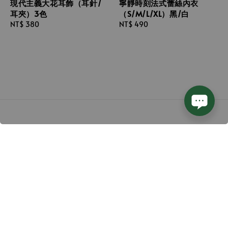
寧靜時刻法式蕾絲內衣
現代主義大花耳飾（耳針/
（S/M/L/XL）黑/白
耳夾）3色
Regular
NT$ 490
Regular
NT$ 380
price
price
Follow us
We accept