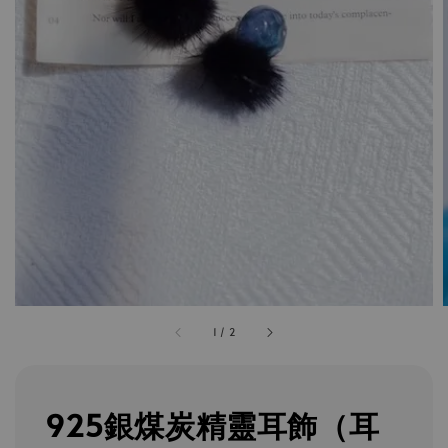
1
/
2
925銀煤炭精靈耳飾（耳