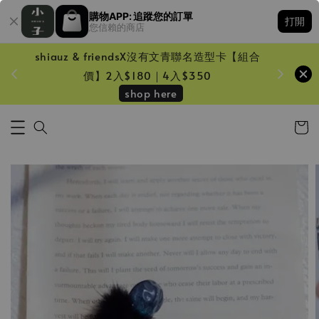
購物APP: 追蹤您的訂單
打開
您信賴的商店
shiauz & friendsX沒有文青聯名造型卡【組合
鏡一只
價】2入$180｜4入$350
shop here