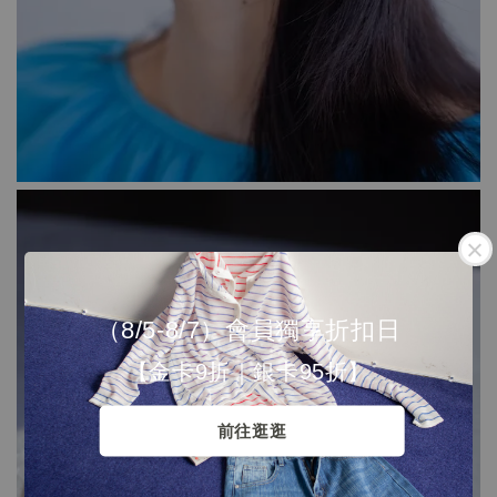
（8/5-8/7）會員獨享折扣日
【金卡9折｜銀卡95折】
前往逛逛