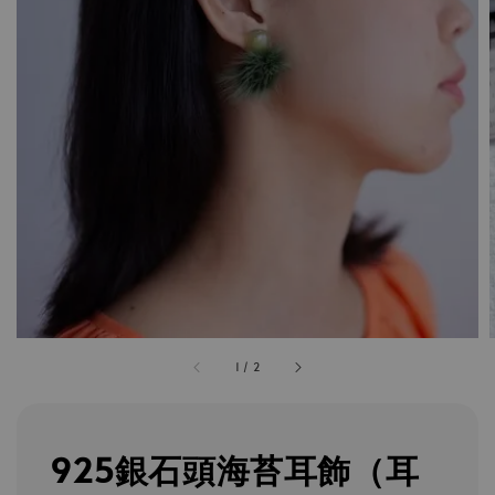
1
/
2
925銀石頭海苔耳飾（耳