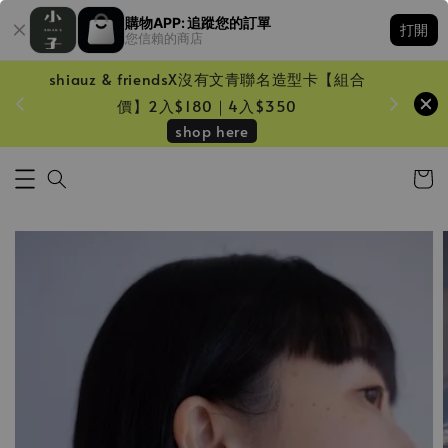
購物APP: 追蹤您的訂單
打開
您信賴的商店
shiauz & friendsX沒有文青聯名造型卡【組合
鏡一只
價】2入$180｜4入$350
shop here