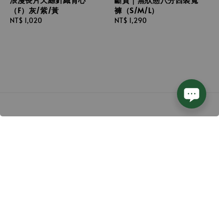
褲（S/M/L）
（F）灰/紫/黃
Regular
NT$ 1,290
Regular
NT$ 1,020
price
price
Follow us
We accept