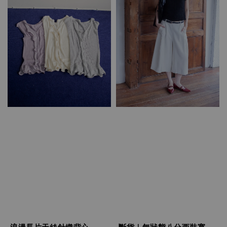
斷貨｜無狀態八分西裝寬
浪漫長片天絲針織背心