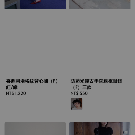
防藍光復古學院粗框眼鏡
喜劇開場格紋背心裙（F）
（F）三款
紅/綠
Regular
NT$ 550
Regular
NT$ 1,220
price
price