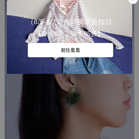
（8/5-8/7）會員獨享折扣日
【金卡9折｜銀卡95折】
前往逛逛