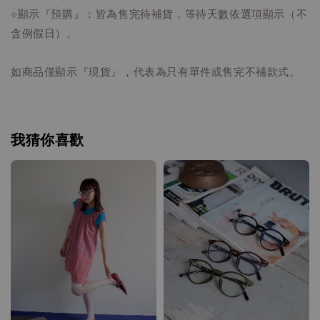
⟐顯示『預購』：皆為售完待補貨，等待天數依選項顯示（不
含例假日）。
如商品僅顯示『現貨』，代表為只有單件或售完不補款式。
我猜你喜歡