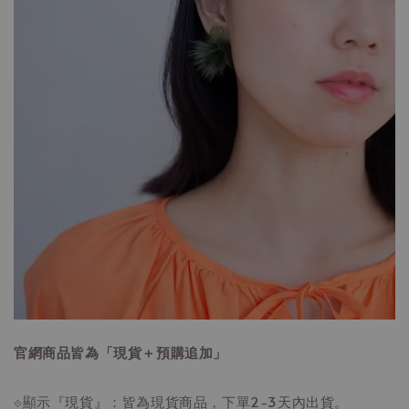
官網商品皆為「現貨＋預購追加」
⟐顯示『現貨』：皆為現貨商品，下單2-3天內出貨。