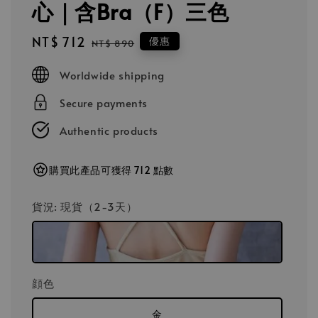
心｜含Bra（F）三色
Sale
NT$ 712
Regular
優惠
NT$ 890
price
price
Worldwide shipping
Secure payments
Authentic products
購買此產品可獲得 712 點數
貨況
: 現貨（2-3天）
顔色
金