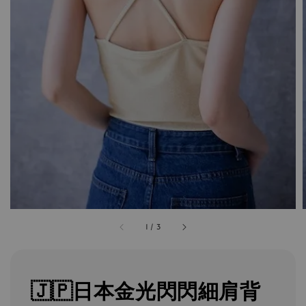
1
/
3
🇯🇵日本金光閃閃細肩背