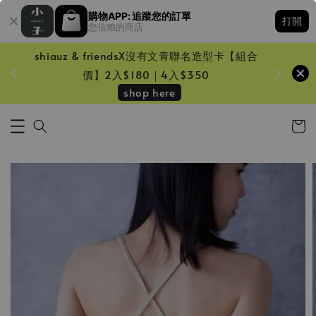
購物APP: 追蹤您的訂單
打開
您信賴的商店
shiauz & friendsX沒有文青聯名造型卡【組合
鏡一只
價】2入$180｜4入$350
shop here