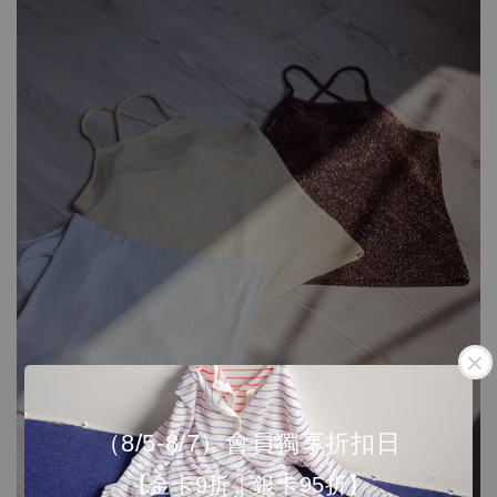
（8/5-8/7）會員獨享折扣日
【金卡9折｜銀卡95折】