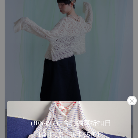
（8/5-8/7）會員獨享折扣日
【金卡9折｜銀卡95折】