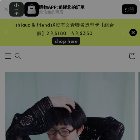
購物APP: 追蹤您的訂單
打開
您信賴的商店
shiauz & friendsX沒有文青聯名造型卡【組合
鏡一只
價】2入$180｜4入$350
shop here