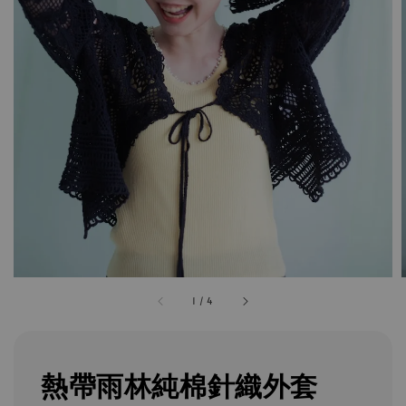
1
/
4
熱帶雨林純棉針織外套