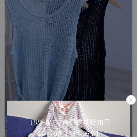
（8/5-8/7）會員獨享折扣日
【金卡9折｜銀卡95折】