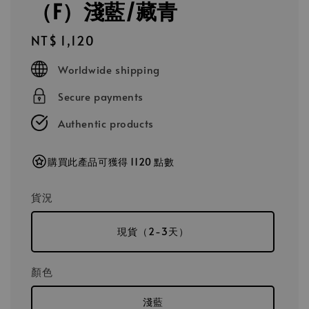
（F）淺藍/藏青
Regular
NT$ 1,120
price
Worldwide shipping
Secure payments
Authentic products
購買此產品可獲得 1120 點數
貨況
現貨（2-3天）
顏色
淺藍