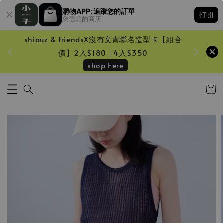
購物APP: 追蹤您的訂單
打開
您信賴的商店
shiauz & friendsX沒有文青聯名造型卡【組合
鏡一只
價】2入$180｜4入$350
shop here