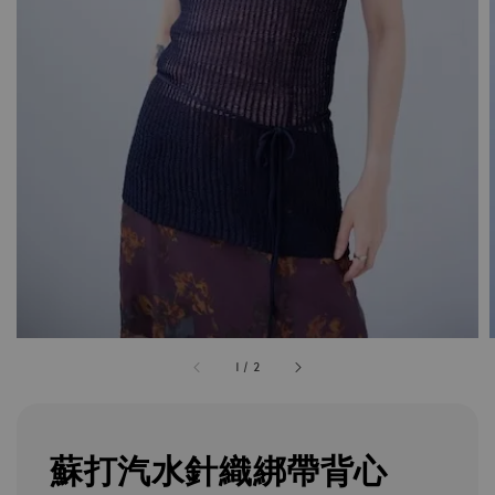
1
/
2
蘇打汽水針織綁帶背心