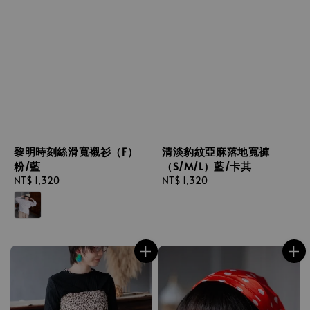
黎明時刻絲滑寬襯衫（F）
清淡豹紋亞麻落地寬褲
粉/藍
（S/M/L）藍/卡其
Regular
NT$ 1,320
Regular
NT$ 1,320
price
price