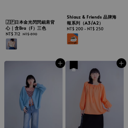
Shiauz & Friends 品牌海
🇯🇵日本金光閃閃細肩背
報系列（A3/A2）
心｜含Bra（F）三色
Regular
NT$ 200
-
NT$ 250
Sale
NT$ 712
Regular
NT$ 890
price
price
price
優惠