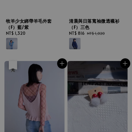
清晨與日落寬袖微透襯衫
牧羊少女綁帶羊毛外套
（F）三色
（F）藍/紫
Sale
NT$ 816
Regular
Regular
NT$ 1,320
NT$ 1,020
price
price
price
優惠
售完