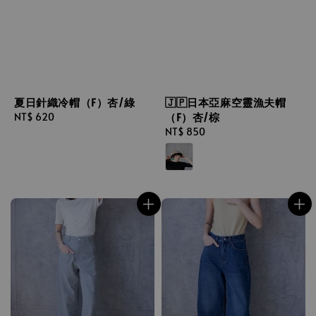
夏日針織冷帽（F）杏/綠
🇯🇵日本亞麻空靈漁夫帽
（F）杏/棕
Regular
NT$ 620
price
Regular
NT$ 850
price