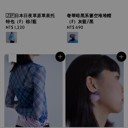
🇯🇵日本日夜草原單肩托
奢華暗黑系簍空堆堆帽
特包（F）棕/藍
（F）灰藍/黑
Regular
NT$ 1,220
Regular
NT$ 690
price
price
優惠
售完