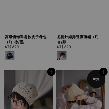
高級慵懶單肩軟皮子母包
尼龍針織捲邊圓頂帽（F）
（F）棕/黑
杏/綠
Regular
NT$ 890
Regular
NT$ 690
price
price
斷貨