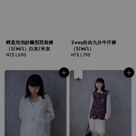
輕盈泡泡紗繭型西裝褲
2way自由九分牛仔褲
（S/M/L）白灰/米灰
（S/M/L）
Regular
NT$ 1,690
Regular
NT$ 1,790
price
price
優惠
售完