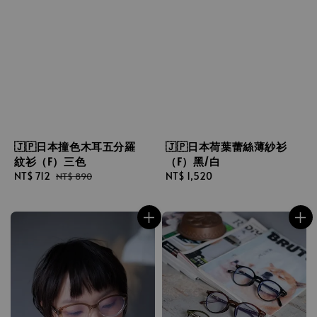
🇯🇵日本撞色木耳五分羅
🇯🇵日本荷葉蕾絲薄紗衫
紋衫（F）三色
（F）黑/白
Sale
NT$ 712
Regular
Regular
NT$ 1,520
NT$ 890
price
price
price