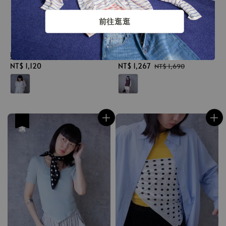
前往逛逛
自然肌理輕薄棉襯衫（F）
🇯🇵日本馬海毛紗線網織
藍/白
背心（F）棕/灰
Regular
NT$ 1,120
Sale
NT$ 1,267
Regular
NT$ 1,690
price
price
price
優惠