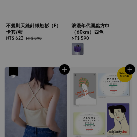
不規則天絲針織短衫（F）
浪漫年代圓點方巾
卡其/藍
（60cm）四色
Sale
NT$ 623
Regular
Regular
NT$ 590
NT$ 890
price
price
price
優惠
Shiauz &
Friends