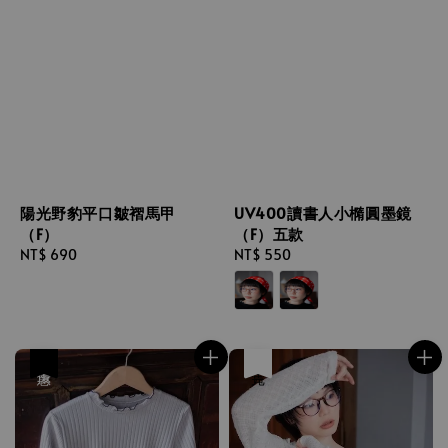
陽光野豹平口皺褶馬甲
UV400讀書人小橢圓墨鏡
（F）
（F）五款
Regular
NT$ 690
Regular
NT$ 550
price
price
優惠
售完