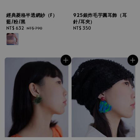
925銀炸毛芋圓耳飾（耳
經典菱格半透網紗（F）
針/耳夾）
藍/粉/黑
Regular
NT$ 350
Sale
NT$ 632
Regular
NT$ 790
price
price
price