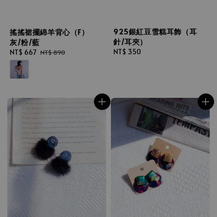
925銀紅豆雪糕耳飾（耳
搖搖裙擺綿羊背心（F）
針/耳夾）
灰/粉/藍
Regular
NT$ 350
Sale
NT$ 667
Regular
NT$ 890
price
price
price