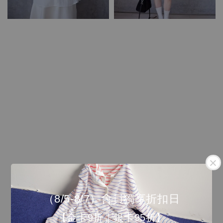
（8/5-8/7）會員獨享折扣日
【金卡9折｜銀卡95折】