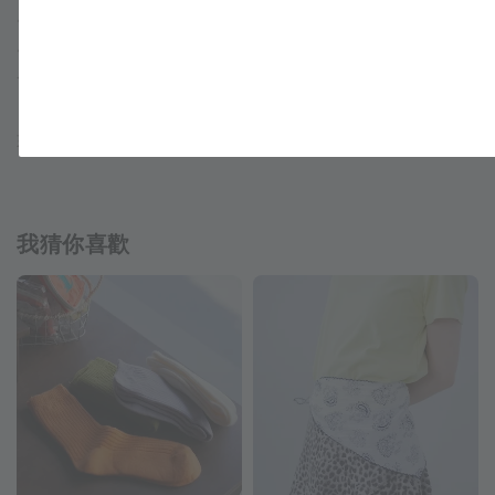
⟐顯示『現貨』：皆為現貨商品，下單2-3天內出貨。
⟐顯示『預購』：皆為售完待補貨，等待天數依選項顯示（不
含例假日）。
如商品僅顯示『現貨』，代表為只有單件或售完不補款式。
我猜你喜歡