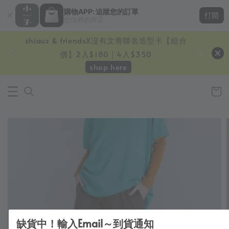
購物APP: 追蹤您的訂單
打開
您信賴的商店
shiauz & friendsX沒有文青聯名造型卡【組合
鏡一只
價】2入$180｜4入$350
shop here
缺貨中！輸入Email～到貨通知