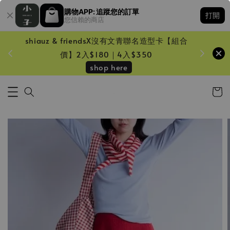
購物APP: 追蹤您的訂單
打開
您信賴的商店
shiauz & friendsX沒有文青聯名造型卡【組合
鏡一只
價】2入$180｜4入$350
shop here