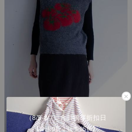
（8/5-8/7）會員獨享折扣日
【金卡9折｜銀卡95折】