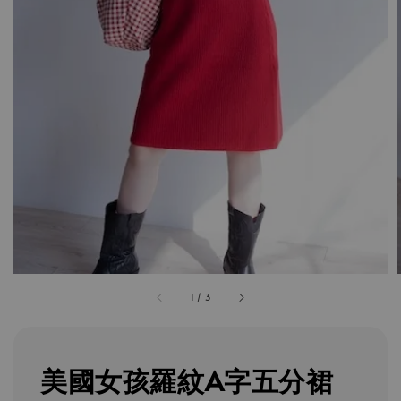
1
/
3
美國女孩羅紋A字五分裙