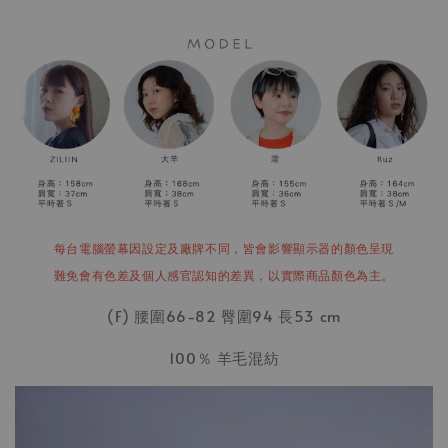
每台電腦螢幕因設定及廠牌不同，皆會影響顯示器的顏色呈現
難免會有色差及個人感官認知的差異，以實際商品顏色為主。
(F) 腰圍66-82 臀圍94 長53 cm
100％ 羊毛混紡