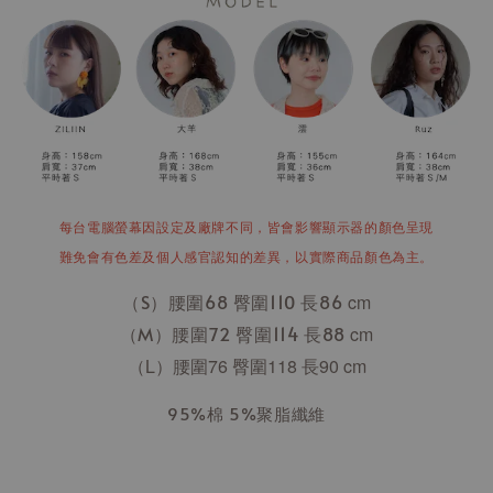
每台電腦螢幕因設定及廠牌不同，皆會影響顯示器的顏色呈現
難免會有色差及個人感官認知的差異，以實際商品顏色為主。
（S）腰圍68 臀圍110 長86
cm
（M）腰圍72 臀圍114 長88
cm
（L）腰圍76 臀圍118 長90
cm
95%棉 5%聚脂纖維