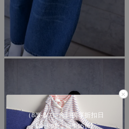
（8/5-8/7）會員獨享折扣日
【金卡9折｜銀卡95折】