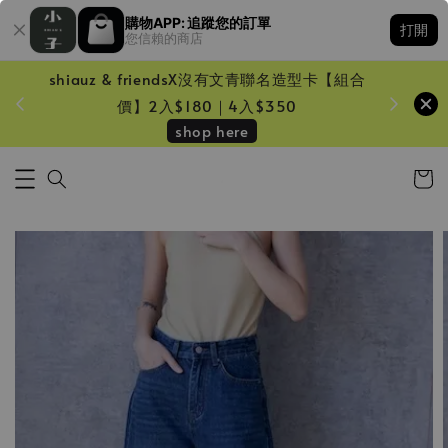
購物APP: 追蹤您的訂單
打開
您信賴的商店
shiauz & friendsX沒有文青聯名造型卡【組合
鏡一只
價】2入$180｜4入$350
shop here