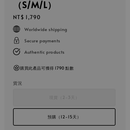
（S/M/L）
Regular
NT$ 1,790
price
Worldwide shipping
Secure payments
Authentic products
購買此產品可獲得 1790 點數
貨況
現貨（2-3天）
預購（12-15天）