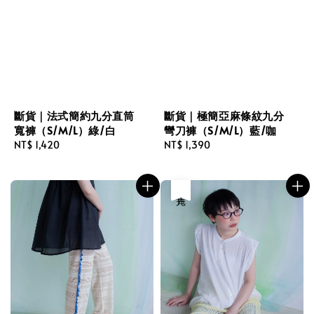
斷貨｜法式簡約九分直筒
斷貨｜極簡亞麻條紋九分
寬褲（S/M/L）綠/白
彎刀褲（S/M/L）藍/咖
Regular
NT$ 1,420
Regular
NT$ 1,390
price
price
售完