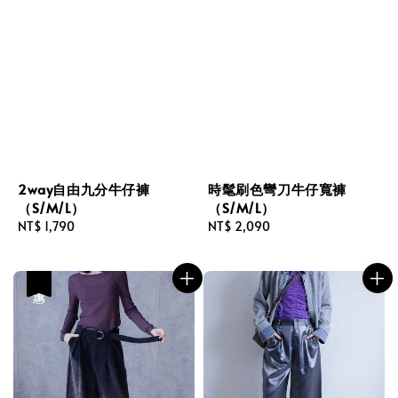
2way自由九分牛仔褲
時髦刷色彎刀牛仔寬褲
（S/M/L）
（S/M/L）
Regular
NT$ 1,790
Regular
NT$ 2,090
price
price
優惠