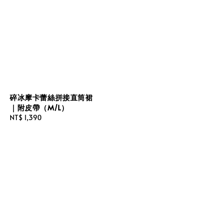
碎冰摩卡蕾絲拼接直筒裙
｜附皮帶（M/L）
Regular
NT$ 1,390
price