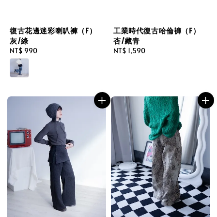
復古花邊迷彩喇叭褲（F）
工業時代復古哈倫褲（F）
灰/綠
杏/藏青
Regular
NT$ 990
Regular
NT$ 1,590
price
price