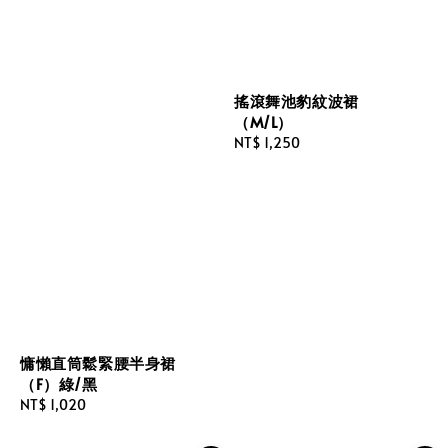
搖滾舞池豹紋波裙
（M/L）
Regular
NT$ 1,250
price
慵懶直筒鬆緊腰半身裙
（F）綠/黑
Regular
NT$ 1,020
price