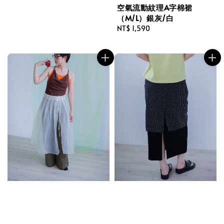
空氣流動紋理A字棉裙
（M/L）銀灰/白
Regular
NT$ 1,590
price