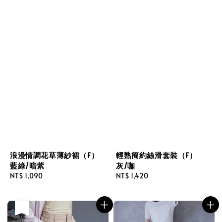
浪漫情調花草薄紗裙（F）
輕熟簡約絲滑套裝（F）
藍綠/暗紫
灰/咖
Regular
NT$ 1,090
Regular
NT$ 1,420
price
price
售完