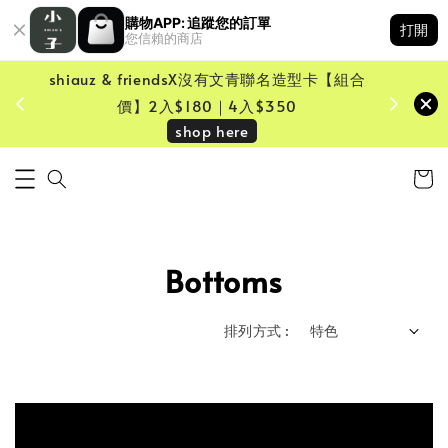
購物APP: 追蹤您的訂單
打開
您信賴的商店
shiauz & friendsX沒有文青聯名造型卡【組合
鏡一只
價】2入$180｜4入$350
shop here
Bottoms
排列方式 :