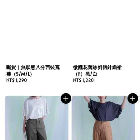
斷貨｜無狀態八分西裝寬
微醺花蕾絲斜切針織裙
褲（S/M/L）
（F）黑/白
Regular
NT$ 1,290
Regular
NT$ 1,220
price
price