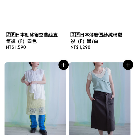
🇯🇵日本刨冰簍空蕾絲直
🇯🇵日本薄糖透紗純棉襯
筒褲（F）四色
衫（F）黑/白
Regular
NT$ 1,590
Regular
NT$ 1,290
price
price