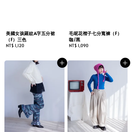
美國女孩羅紋A字五分裙
毛呢花褶子七分寬褲（F）
（F）三色
咖/黑
Regular
NT$ 1,120
Regular
NT$ 1,090
price
price