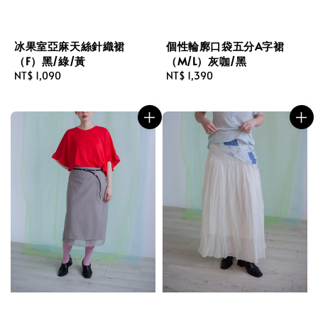
冰果室亞麻天絲針織裙
個性輪廓口袋五分A字裙
（F）黑/綠/黃
（M/L）灰咖/黑
Regular
NT$ 1,090
Regular
NT$ 1,390
price
price