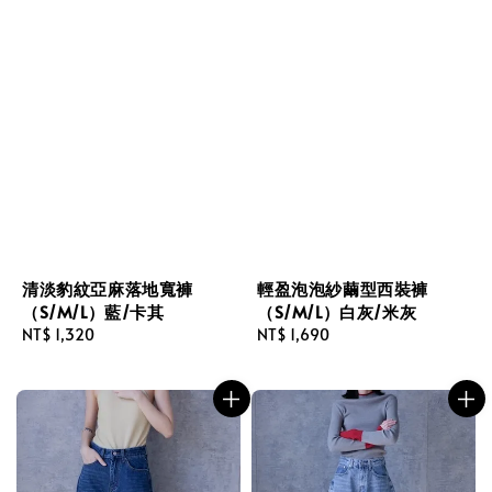
清淡豹紋亞麻落地寬褲
輕盈泡泡紗繭型西裝褲
（S/M/L）藍/卡其
（S/M/L）白灰/米灰
Regular
NT$ 1,320
Regular
NT$ 1,690
price
price