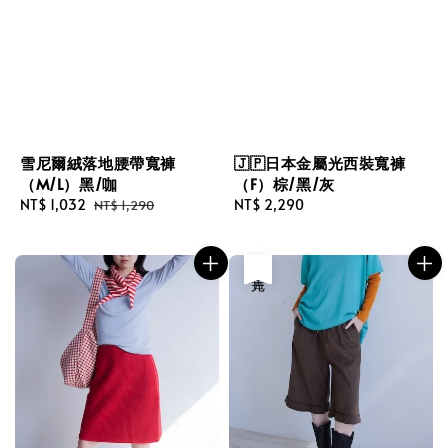
雪尼爾絨落地腰帶寬褲
🇯🇵日本金屬光西裝寬褲
（M/L）黑/咖
（F）棕/黑/灰
Sale
NT$ 1,032
Regular
Regular
NT$ 2,290
NT$ 1,290
price
price
price
售完