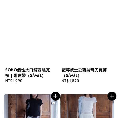
SOHO個性大口袋西裝寬
藍莓威士忌西裝彎刀寬褲
褲｜附皮帶（S/M/L）
（S/M/L）
Regular
NT$ 1,990
Regular
NT$ 1,820
price
price