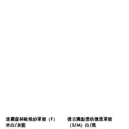
迷霧森林歐根紗罩裙（F）
復古圓點雪紡微透罩裙
米白/灰藍
（S/M）白/黑