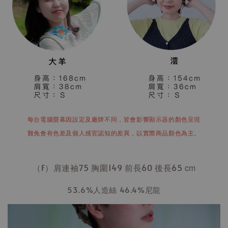
每台電腦螢幕因設定及廠牌不同，皆會影響顯示器的顏色呈現
難免會有色差及個人感官認知的差異，以實際商品顏色為主。
（F）肩連袖75 胸圍149 前長60 後長65
cm
53.6%人造絲 46.4%尼龍