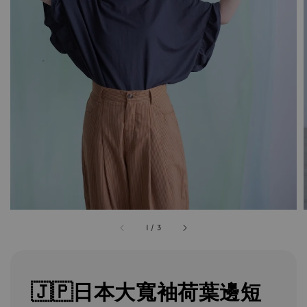
1
/
3
🇯🇵日本大寬袖荷葉邊短