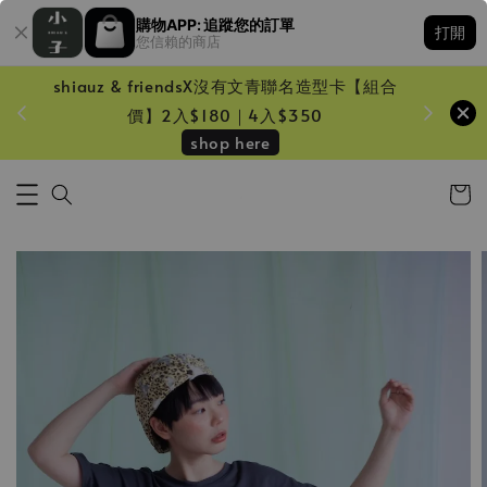
購物APP: 追蹤您的訂單
打開
您信賴的商店
shiauz & friendsX沒有文青聯名造型卡【組合
鏡一只
價】2入$180｜4入$350
shop here