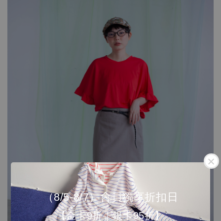
（8/5-8/7）會員獨享折扣日
【金卡9折｜銀卡95折】