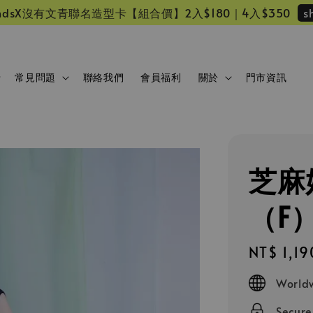
s
 friendsX沒有文青聯名造型卡【組合價】2入$180｜4入$350
常見問題
聯絡我們
會員福利
關於
門市資訊
芝麻
（F
Regular
NT$ 1,19
price
Worldw
Secur