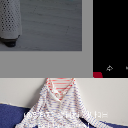
（8/5-8/7）會員獨享折扣日
【金卡9折｜銀卡95折】