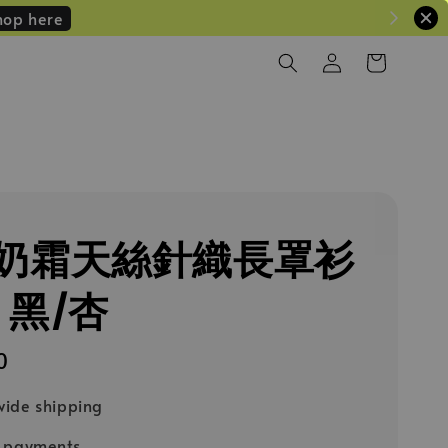
hop here
奶霜天絲針織長罩衫
）黑/杏
0
ide shipping
e payments