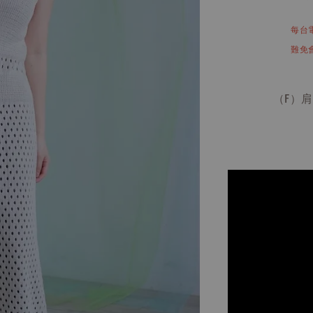
每台
難免
（F）肩