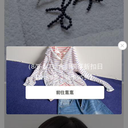
（8/5-8/7）會員獨享折扣日
【金卡9折｜銀卡95折】
前往逛逛