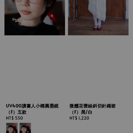
UV400讀書人小橢圓墨鏡
微醺花蕾絲斜切針織裙
（F）五款
（F）黑/白
Regular
NT$ 550
Regular
NT$ 1,220
price
price