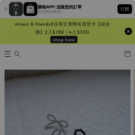
購物APP: 追蹤您的訂單
打開
您信賴的商店
shiauz & friendsX沒有文青聯名造型卡【組合
鏡一只
價】2入$180｜4入$350
shop here