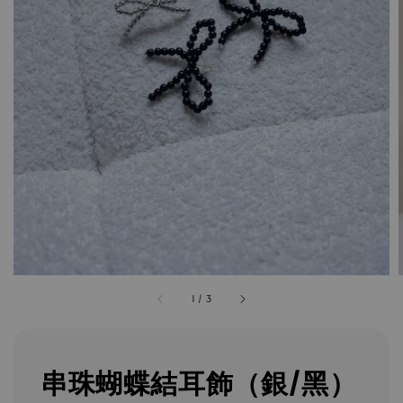
1
/
3
串珠蝴蝶結耳飾（銀/黑）