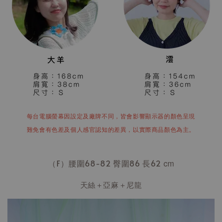
每台電腦螢幕因設定及廠牌不同，皆會影響顯示器的顏色呈現
難免會有色差及個人感官認知的差異，以實際商品顏色為主。
（F）腰圍68-82 臀圍86 長62
cm
天絲＋亞麻＋尼龍