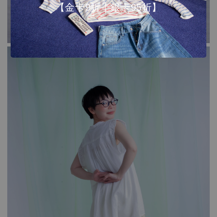
【金卡9折｜銀卡95折】