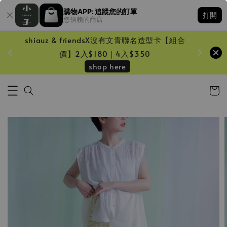
購物APP: 追蹤您的訂單
打開
您信賴的商店
shiauz & friendsX沒有文青聯名造型卡【組合
鏡一只
價】2入$180｜4入$350
shop here