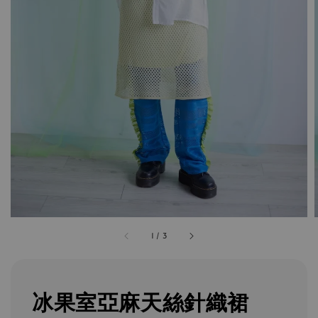
1
/
3
冰果室亞麻天絲針織裙