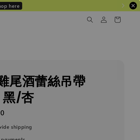
hop here
雞尾酒蕾絲吊帶
）黑/杏
50
ide shipping
e payments