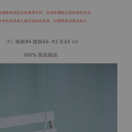
電腦螢幕因設定及廠牌不同，皆會影響顯示器的顏色呈現
會有色差及個人感官認知的差異，以實際商品顏色為主。
（F）胸圍84 腰圍66-92 長65
cm
100% 聚脂纖維