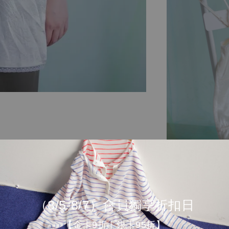
（8/5-8/7）會員獨享折扣日
【金卡9折｜銀卡95折】