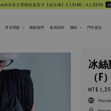
s
 friendsX沒有文青聯名造型卡【組合價】2入$180｜4入$350
常見問題
聯絡我們
會員福利
關於
門市資訊
冰絲
（F
Regular
NT$ 1,3
price
Worldw
Secur