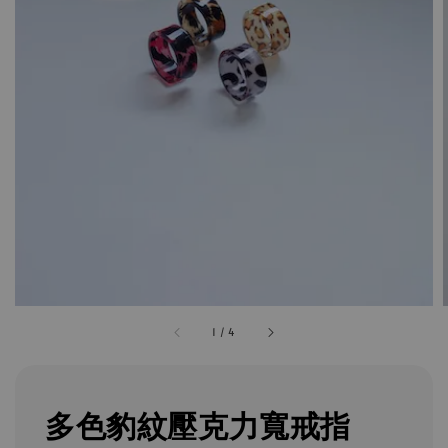
1
/
4
多色豹紋壓克力寬戒指