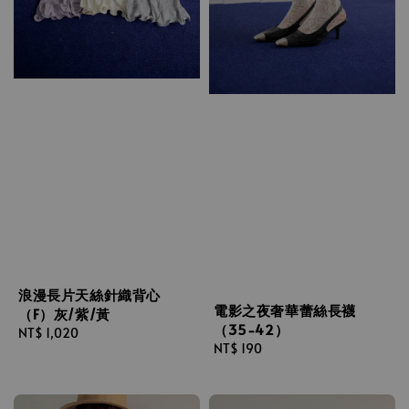
浪漫長片天絲針織背心
電影之夜奢華蕾絲長襪
（F）灰/紫/黃
（35-42）
Regular
NT$ 1,020
Regular
NT$ 190
price
price