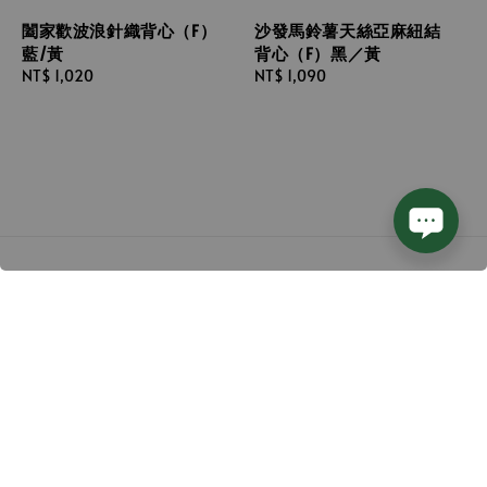
闔家歡波浪針織背心（F）
沙發馬鈴薯天絲亞麻紐結
藍/黃
背心（F）黑／黃
Regular
NT$ 1,020
Regular
NT$ 1,090
price
price
Follow us
We accept