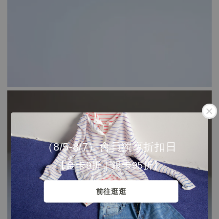
（8/5-8/7）會員獨享折扣日
【金卡9折｜銀卡95折】
前往逛逛