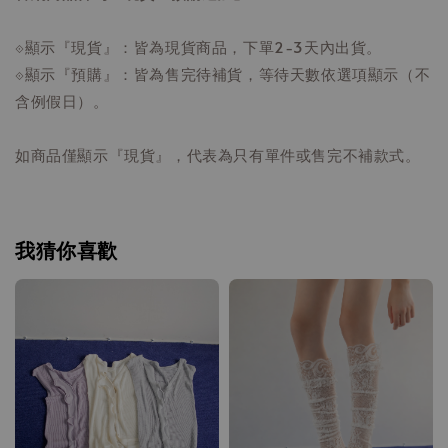
⟐顯示『現貨』：皆為現貨商品，下單2-3天內出貨。
⟐顯示『預購』：皆為售完待補貨，等待天數依選項顯示（不
含例假日）。
如商品僅顯示『現貨』，代表為只有單件或售完不補款式。
我猜你喜歡