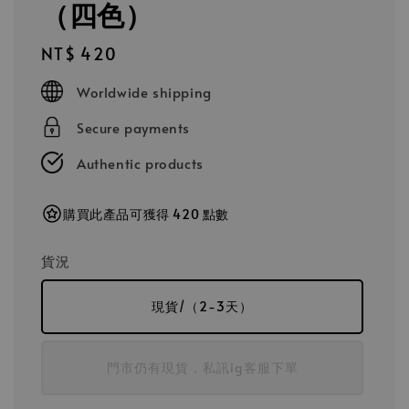
（四色）
Regular
NT$ 420
price
Worldwide shipping
Secure payments
Authentic products
購買此產品可獲得 420 點數
貨況
現貨/（2-3天）
門市仍有現貨，私訊ig客服下單