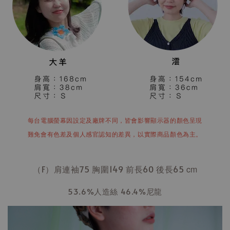
每台電腦螢幕因設定及廠牌不同，皆會影響顯示器的顏色呈現
難免會有色差及個人感官認知的差異，以實際商品顏色為主。
（F）肩連袖75 胸圍149 前長60 後長65
cm
53.6%人造絲 46.4%尼龍