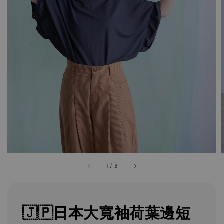
1
/
3
🇯🇵日本大寬袖荷葉邊短