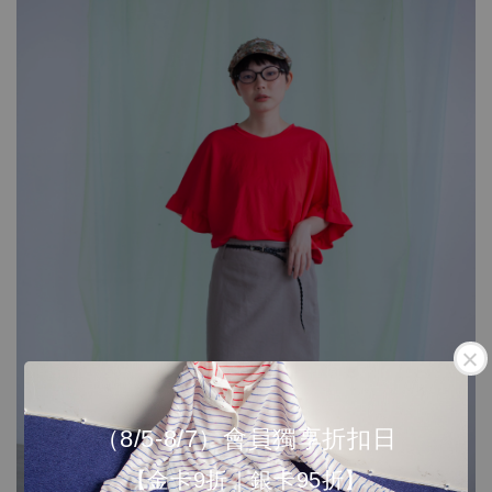
（8/5-8/7）會員獨享折扣日
【金卡9折｜銀卡95折】