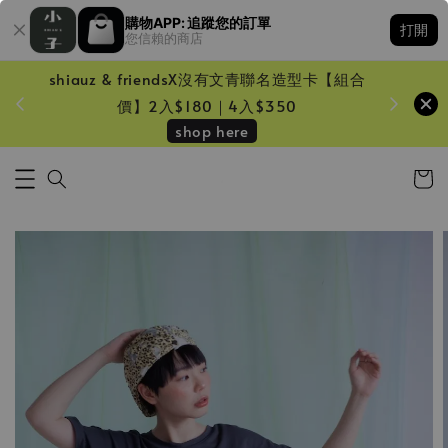
購物APP: 追蹤您的訂單
打開
您信賴的商店
shiauz & friendsX沒有文青聯名造型卡【組合
鏡一只
價】2入$180｜4入$350
shop here