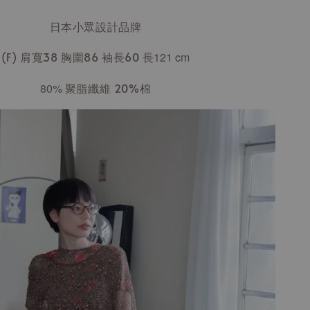
日本小眾設計品牌
(F) 肩寬38 胸圍86 袖長60
長121
cm
80%
聚脂纖維 20%棉