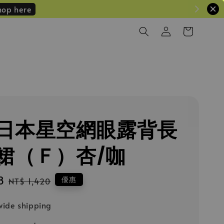
hop here
🇵日本星空網眼露背長
裙（Ｆ）杏/咖
8
Regular
優惠
NT$ 1,420
price
ide shipping