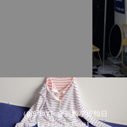
（8/5-8/7）會員獨享折扣日
【金卡9折｜銀卡95折】