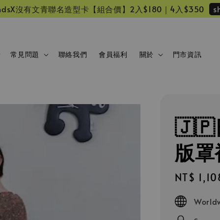
s
 friendsX沒有文青聯名造型卡【組合價】2入$180｜4入$350
常見問題
聯絡我們
會員福利
關於
門市資訊
🇯
版罩
Sale
NT$ 1,10
price
Worldw