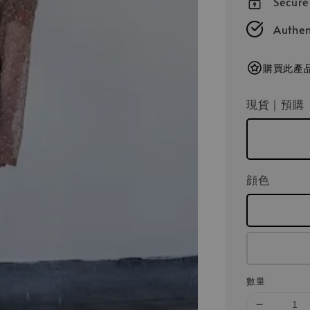
Secur
Authen
購買此產品
現貨｜預購
顔色
數量