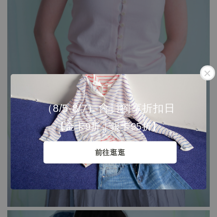
（8/5-8/7）會員獨享折扣日
【金卡9折｜銀卡95折】
前往逛逛