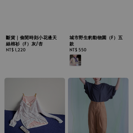
斷貨｜偷閒時刻小花邊天
城市野生豹動物園（F）五
絲棉衫（F）灰/杏
款
Regular
NT$ 1,220
Regular
NT$ 550
price
price