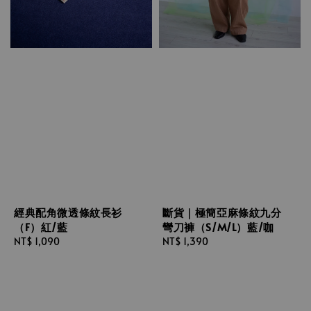
經典配角微透條紋長衫
斷貨｜極簡亞麻條紋九分
（F）紅/藍
彎刀褲（S/M/L）藍/咖
Regular
NT$ 1,090
Regular
NT$ 1,390
price
price