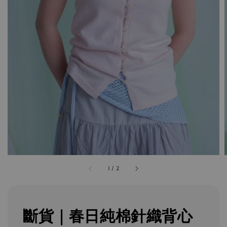
1
/
2
斷貨｜春日純棉針織背心