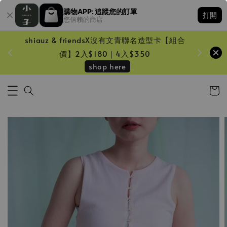
購物APP: 追蹤您的訂單
打開
您信賴的商店
shiauz & friendsX沒有文青聯名造型卡【組合
鏡一只
價】2入$180｜4入$350
shop here