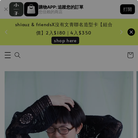
購物APP: 追蹤您的訂單
打開
您信賴的商店
shiauz & friendsX沒有文青聯名造型卡【組合
鏡一只
價】2入$180｜4入$350
shop here