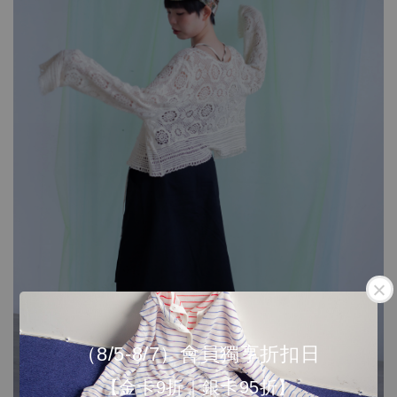
（8/5-8/7）會員獨享折扣日
【金卡9折｜銀卡95折】