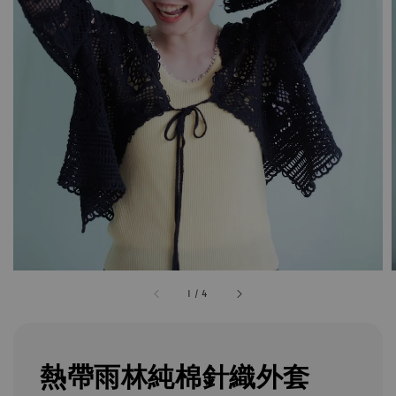
1
/
4
熱帶雨林純棉針織外套