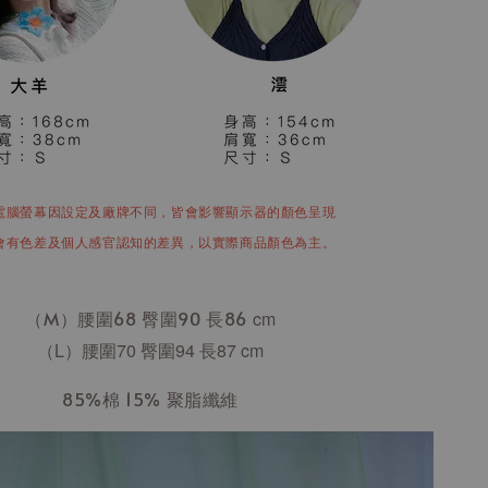
電腦螢幕因設定及廠牌不同，皆會影響顯示器的顏色呈現
會有色差及個人感官認知的差異，以實際商品顏色為主。
（M）腰圍68 臀圍90 長86
cm
（L）腰圍70 臀圍94 長87
cm
85%棉 15% 聚脂纖維