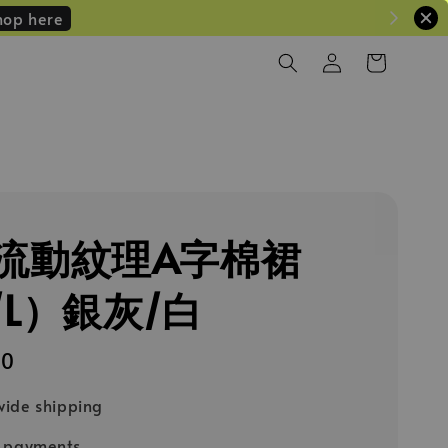
hop here
流動紋理A字棉裙
/L）銀灰/白
90
ide shipping
e payments