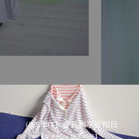
（8/5-8/7）會員獨享折扣日
【金卡9折｜銀卡95折】