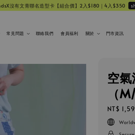
s
 friendsX沒有文青聯名造型卡【組合價】2入$180｜4入$350
常見問題
聯絡我們
會員福利
關於
門市資訊
空氣
（M
Regular
NT$ 1,5
price
Worldw
Secur