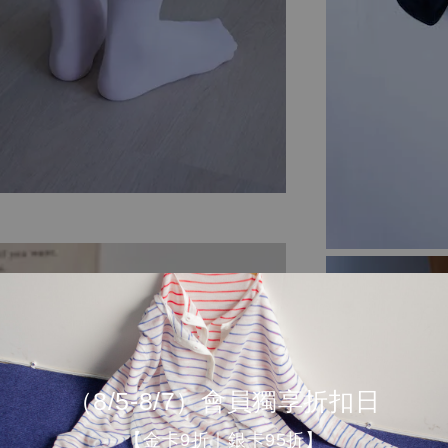
（8/5-8/7）會員獨享折扣日
【金卡9折｜銀卡95折】