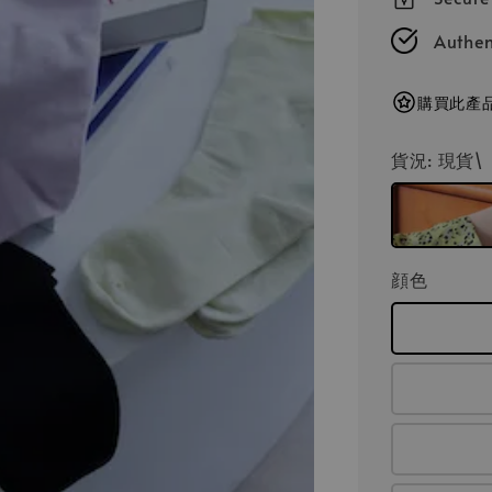
Authen
購買此產品
貨況
: 現貨
顔色