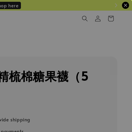
hop here
精梳棉糖果襪（5
ide shipping
e payments