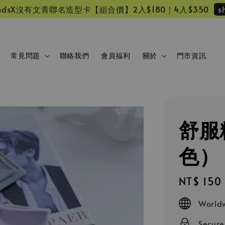
s
 friendsX沒有文青聯名造型卡【組合價】2入$180｜4入$350
常見問題
聯絡我們
會員福利
關於
門市資訊
舒服
色）
Regular
NT$ 150
price
Worldw
Secur