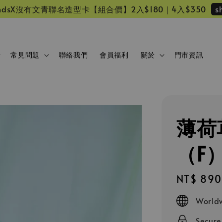
s
 friendsX沒有文青聯名造型卡【組合價】2入$180｜4入$350
常見問題
聯絡我們
會員福利
關於
門市資訊
薄荷
（F
Regular
NT$ 890
price
Worldw
Secur