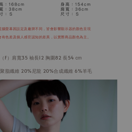
電腦螢幕因設定及廠牌不同，皆會影響顯示器的顏色呈現
會有色差及個人感官認知的差異，以實際商品顏色為主。
（F）肩寬35 袖長12 胸圍82 長54
cm
%聚脂纖維 20%尼龍 20%合成纖維 6%羊毛