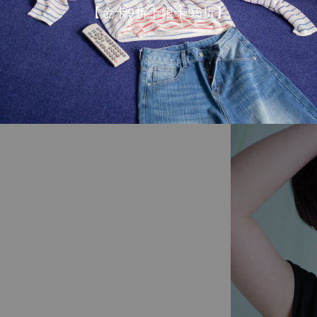
【金卡9折｜銀卡95折】