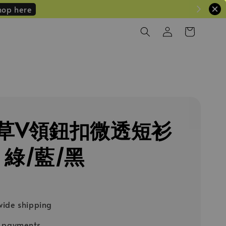
hop here
草V領鈕扣微透短衫
）綠/藍/黑
ide shipping
e payments