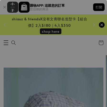
購物APP: 追蹤您的訂單
打開
您信賴的商店
shiauz & friendsX沒有文青聯名造型卡【組合
鏡一只
價】2入$180｜4入$350
shop here