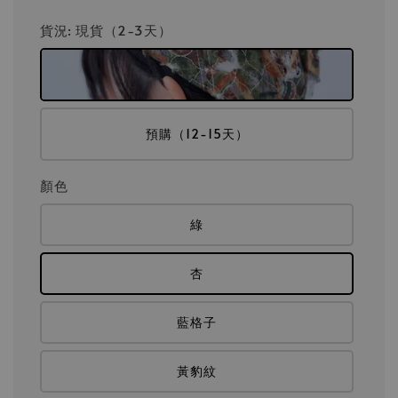
貨況
: 現貨（2-3天）
預購（12-15天）
顏色
綠
杏
藍格子
黃豹紋