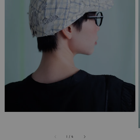
1
/
4