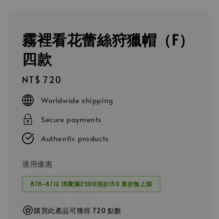
霧裡看花蕾絲狩獵帽（F）
四款
Regular
NT$ 720
price
Worldwide shipping
Secure payments
Authentic products
適用優惠
8/8-8/12 消費滿2500現折150 累折無上限
購買此產品可獲得 720 點數