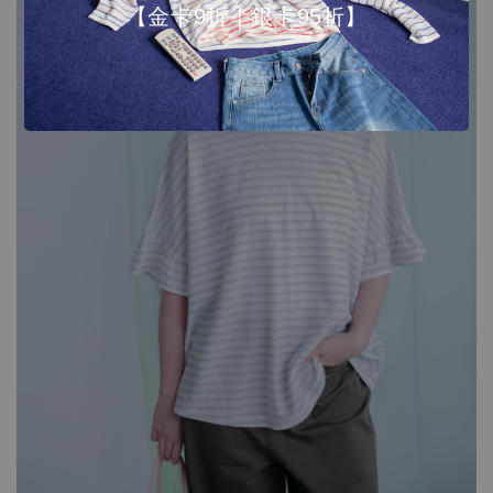
【金卡9折｜銀卡95折】