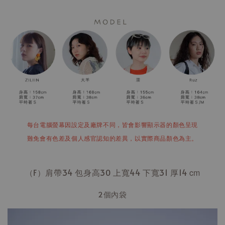
每台電腦螢幕因設定及廠牌不同，皆會影響顯示器的顏色呈現
難免會有色差及個人感官認知的差異，以實際商品顏色為主。
（F）肩帶34 包身高30 上寬44 下寬31 厚14
cm
2個內袋