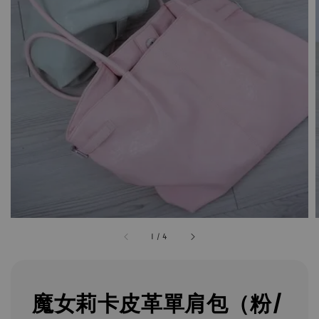
1
/
4
魔女莉卡皮革單肩包（粉/