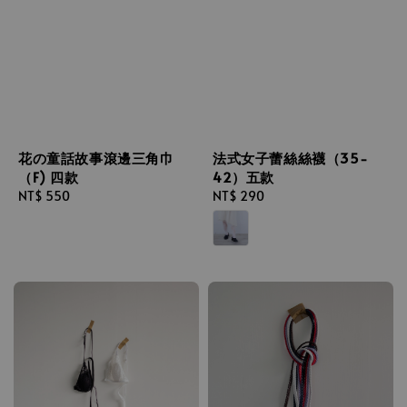
花の童話故事滾邊三角巾
法式女子蕾絲絲襪（35-
（F) 四款
42）五款
Regular
NT$ 550
Regular
NT$ 290
price
price