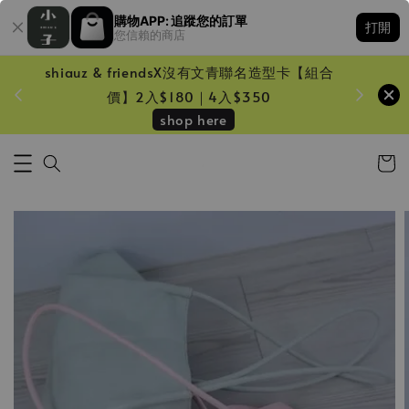
購物APP: 追蹤您的訂單
打開
您信賴的商店
shiauz & friendsX沒有文青聯名造型卡【組合
鏡一只
價】2入$180｜4入$350
shop here