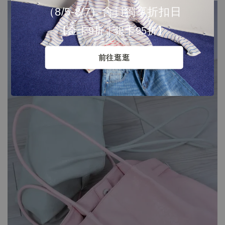
（8/5-8/7）會員獨享折扣日
【金卡9折｜銀卡95折】
前往逛逛