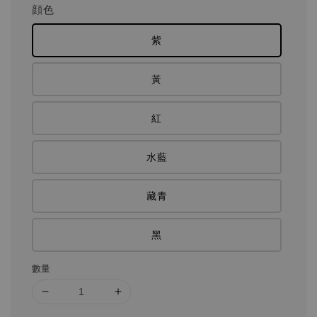
顔色
紫
黃
紅
水藍
藏青
黑
數量