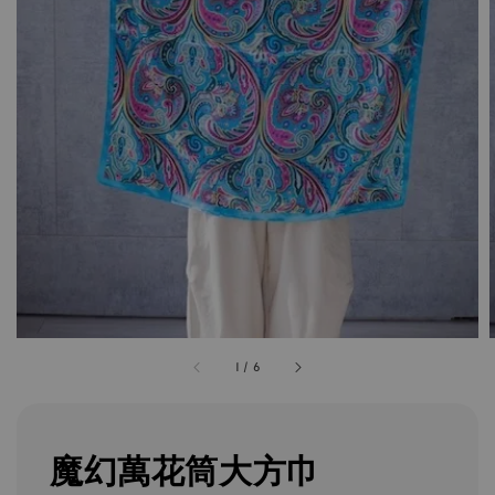
1
/
6
魔幻萬花筒大方巾