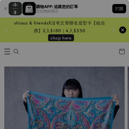
購物APP: 追蹤您的訂單
打開
您信賴的商店
shiauz & friendsX沒有文青聯名造型卡【組合
鏡一只
價】2入$180｜4入$350
shop here