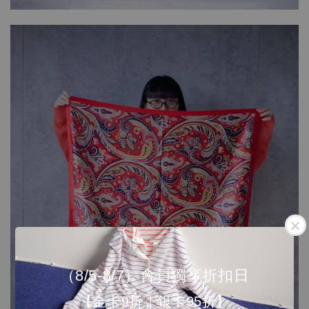
（8/5-8/7）會員獨享折扣日
【金卡9折｜銀卡95折】