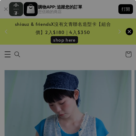
購物APP: 追蹤您的訂單
打開
您信賴的商店
shiauz & friendsX沒有文青聯名造型卡【組合
鏡一只
價】2入$180｜4入$350
shop here