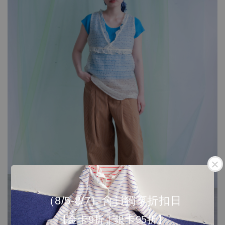
（8/5-8/7）會員獨享折扣日
【金卡9折｜銀卡95折】