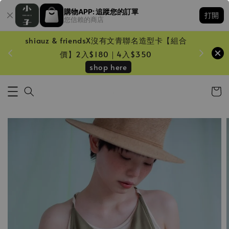
購物APP: 追蹤您的訂單
打開
您信賴的商店
shiauz & friendsX沒有文青聯名造型卡【組合
鏡一只
價】2入$180｜4入$350
shop here