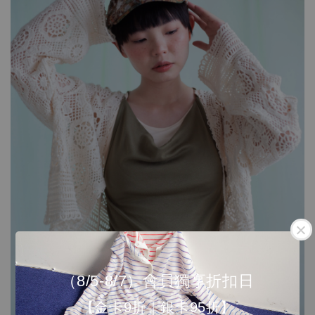
（8/5-8/7）會員獨享折扣日
【金卡9折｜銀卡95折】