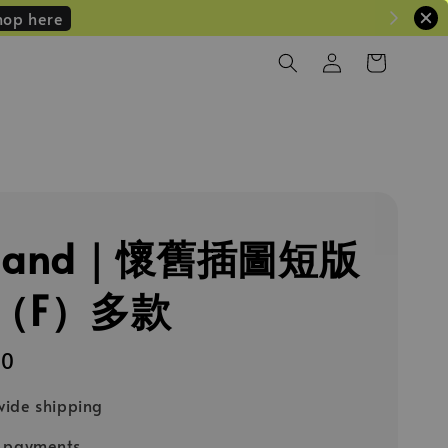
hop here
iland｜懷舊插圖短版
（F）多款
20
ide shipping
e payments