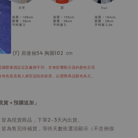
(F) 肩連袖54 胸圍102
cm
電腦螢幕因設定及廠牌不同，皆會影響顯示器的顏色呈現
會有色差及個人感官認知的差異，以實際商品顏色為主。
現貨＋預購追加」
：皆為現貨商品，下單2-3天內出貨。
：皆為售完待補貨，等待天數依選項顯示（不含例假