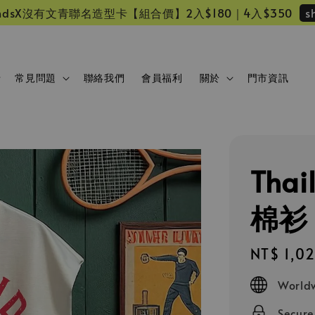
s
 friendsX沒有文青聯名造型卡【組合價】2入$180｜4入$350
常見問題
聯絡我們
會員福利
關於
門市資訊
Tha
棉衫
Regular
NT$ 1,0
price
Worldw
Secur