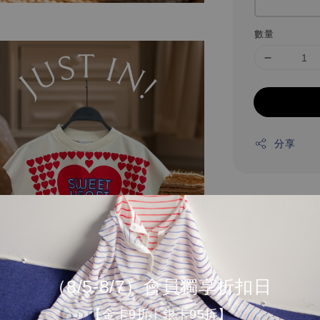
數量
分享
（8/5-8/7）會員獨享折扣日
【金卡9折｜銀卡95折】