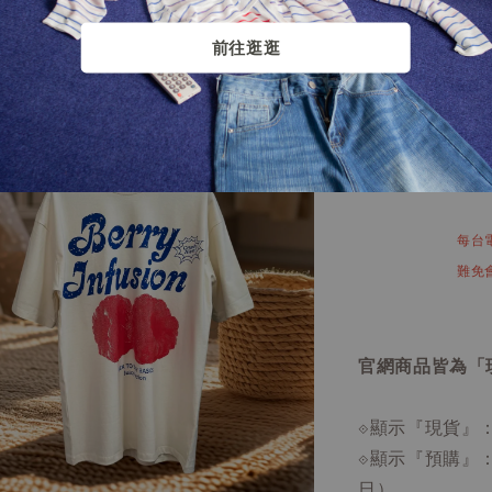
前往逛逛
每台
難免
官網商品皆為「
⟐顯示『現貨』
⟐顯示『預購』
日）。