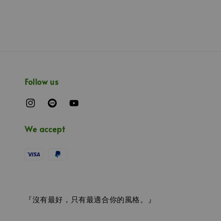
Follow us
We accept
『沒有最好，只有最適合你的風格。』