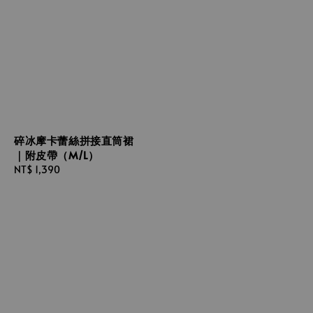
碎冰摩卡蕾絲拼接直筒裙
｜附皮帶（M/L）
Regular
NT$ 1,390
price