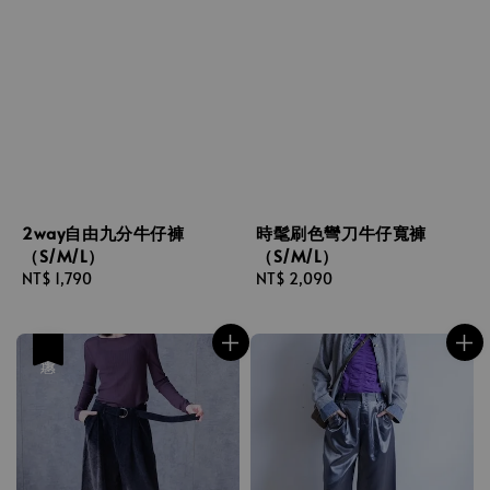
2way自由九分牛仔褲
時髦刷色彎刀牛仔寬褲
（S/M/L）
（S/M/L）
Regular
NT$ 1,790
Regular
NT$ 2,090
price
price
優惠