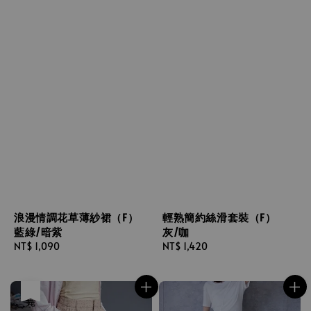
浪漫情調花草薄紗裙（F）
輕熟簡約絲滑套裝（F）
藍綠/暗紫
灰/咖
Regular
NT$ 1,090
Regular
NT$ 1,420
price
price
售完