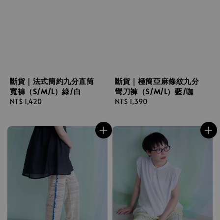
斷貨｜法式簡約九分直筒
斷貨｜極簡亞麻條紋九分
寬褲（S/M/L）綠/白
彎刀褲（S/M/L）藍/咖
Regular
NT$ 1,420
Regular
NT$ 1,390
price
price