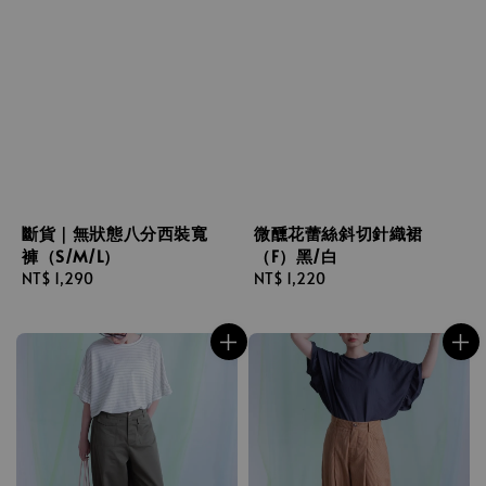
斷貨｜無狀態八分西裝寬
微醺花蕾絲斜切針織裙
褲（S/M/L）
（F）黑/白
Regular
NT$ 1,290
Regular
NT$ 1,220
price
price