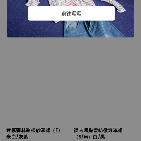
前往逛逛
迷霧森林歐根紗罩裙（F）
復古圓點雪紡微透罩裙
米白/灰藍
（S/M）白/黑