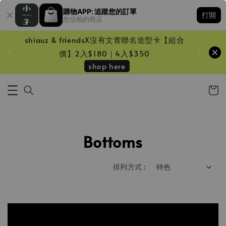
購物APP: 追蹤您的訂單
打開
您信賴的商店
shiauz & friendsX沒有文青聯名造型卡【組合
鏡一只
價】2入$180｜4入$350
shop here
Bottoms
排列方式 :