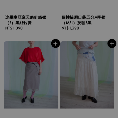
冰果室亞麻天絲針織裙
個性輪廓口袋五分A字裙
（F）黑/綠/黃
（M/L）灰咖/黑
Regular
NT$ 1,090
Regular
NT$ 1,390
price
price