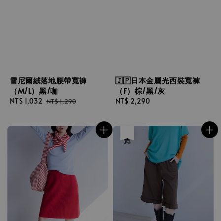
雪尼爾絨落地腰帶寬褲
🇯🇵日本金屬光西裝寬褲
（M/L）黑/咖
（F）棕/黑/灰
Sale
NT$ 1,032
Regular
Regular
NT$ 2,290
NT$ 1,290
price
price
price
售完