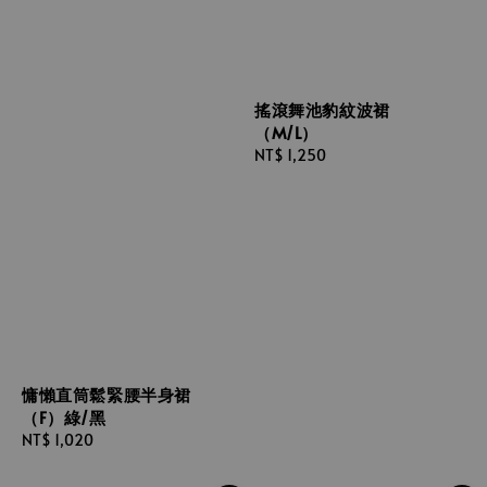
搖滾舞池豹紋波裙
（M/L）
Regular
NT$ 1,250
price
慵懶直筒鬆緊腰半身裙
（F）綠/黑
Regular
NT$ 1,020
price