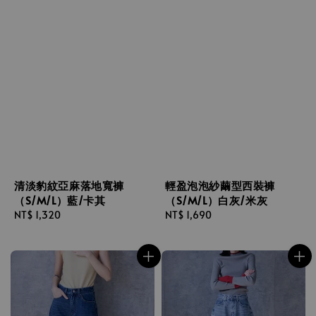
清淡豹紋亞麻落地寬褲
輕盈泡泡紗繭型西裝褲
（S/M/L）藍/卡其
（S/M/L）白灰/米灰
Regular
NT$ 1,320
Regular
NT$ 1,690
price
price