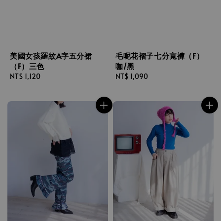
美國女孩羅紋A字五分裙
毛呢花褶子七分寬褲（F）
（F）三色
咖/黑
Regular
NT$ 1,120
Regular
NT$ 1,090
price
price