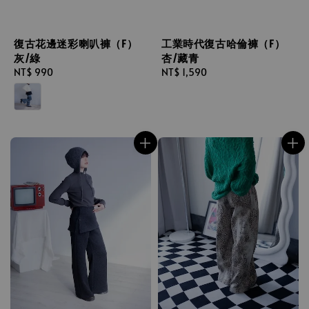
復古花邊迷彩喇叭褲（F）
工業時代復古哈倫褲（F）
灰/綠
杏/藏青
Regular
NT$ 990
Regular
NT$ 1,590
price
price