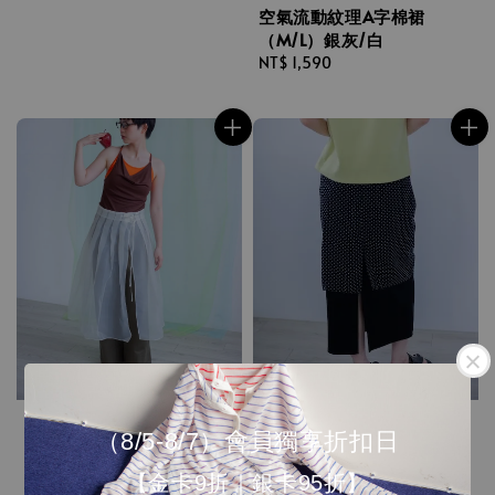
空氣流動紋理A字棉裙
（M/L）銀灰/白
Regular
NT$ 1,590
price
（8/5-8/7）會員獨享折扣日
【金卡9折｜銀卡95折】