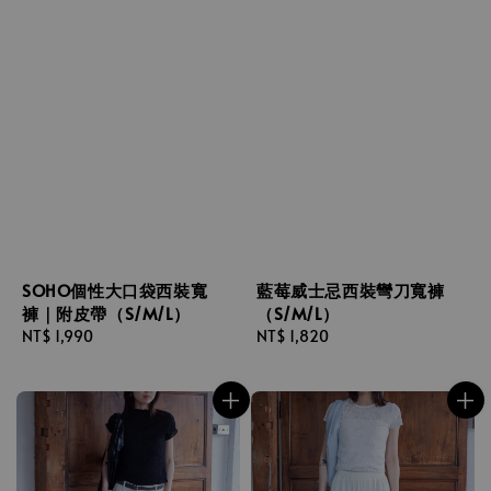
SOHO個性大口袋西裝寬
藍莓威士忌西裝彎刀寬褲
褲｜附皮帶（S/M/L）
（S/M/L）
Regular
NT$ 1,990
Regular
NT$ 1,820
price
price