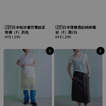
🇯🇵日本刨冰簍空蕾絲直
🇯🇵日本薄糖透紗純棉襯
筒褲（F）四色
衫（F）黑/白
Regular
NT$ 1,590
Regular
NT$ 1,290
price
price