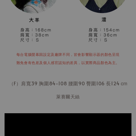
每台電腦螢幕因設定及廠牌不同，皆會影響顯示器的顏色呈現
難免會有色差及個人感官認知的差異，以實際商品顏色為主。
（F）肩寬39 胸圍84-108 腰圍90 臀圍106 長124
cm
萊賽爾天絲