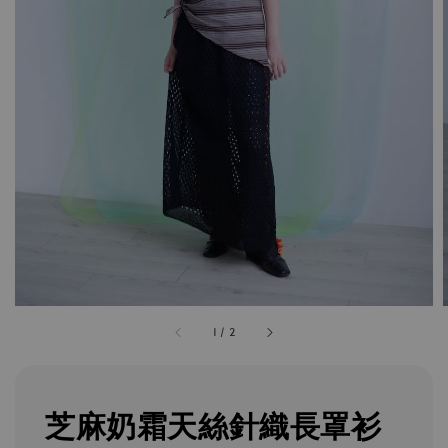
1
/
2
芝麻奶霜天絲針織長罩衫