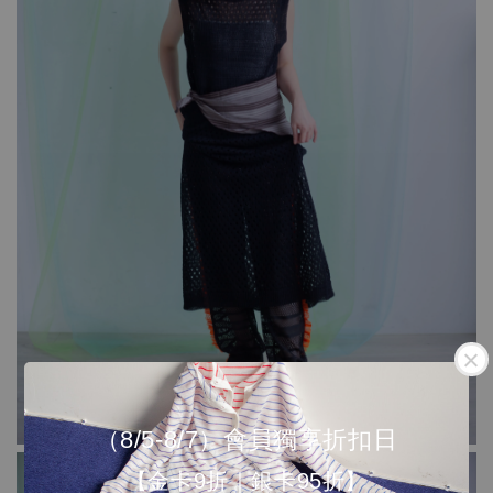
（8/5-8/7）會員獨享折扣日
【金卡9折｜銀卡95折】