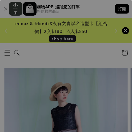
購物APP: 追蹤您的訂單
打開
您信賴的商店
shiauz & friendsX沒有文青聯名造型卡【組合
鏡一只
價】2入$180｜4入$350
shop here