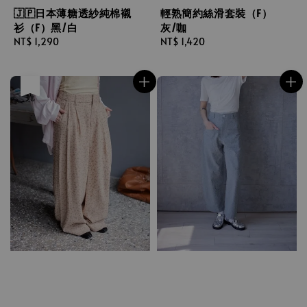
🇯🇵日本薄糖透紗純棉襯
輕熟簡約絲滑套裝（F）
衫（F）黑/白
灰/咖
Regular
NT$ 1,290
Regular
NT$ 1,420
price
price
售完