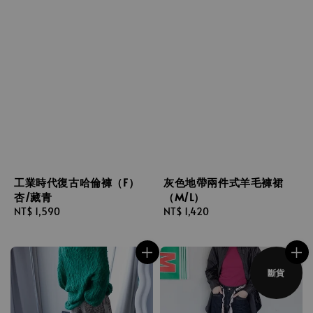
工業時代復古哈倫褲（F）
灰色地帶兩件式羊毛褲裙
杏/藏青
（M/L）
Regular
NT$ 1,590
Regular
NT$ 1,420
price
price
斷貨