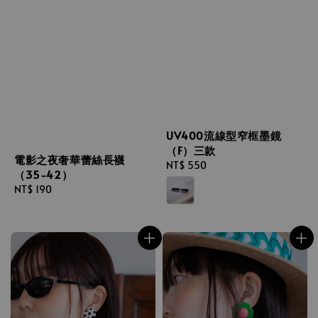
UV400流線型窄框墨鏡
（F）三款
電影之夜奢華蕾絲長襪
Regular
NT$ 550
（35-42）
price
Regular
NT$ 190
price