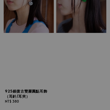
925銀復古雙層圓點耳飾
（耳針/耳夾）
Regular
NT$ 380
price