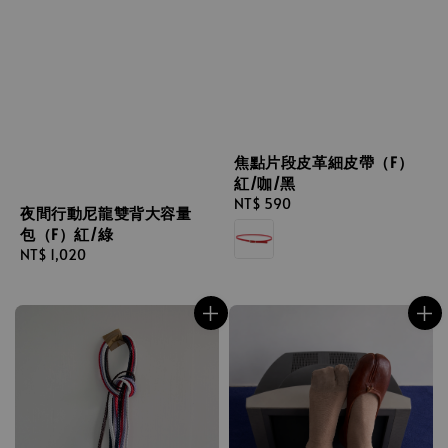
焦點片段皮革細皮帶（F）
紅/咖/黑
Regular
NT$ 590
夜間行動尼龍雙背大容量
price
包（F）紅/綠
Regular
NT$ 1,020
price