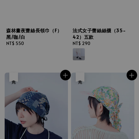
森林晝夜蕾絲長領巾（F）
法式女子蕾絲絲襪（35-
黑/咖/白
42）五款
Regular
NT$ 550
Regular
NT$ 290
price
price
售完
售完