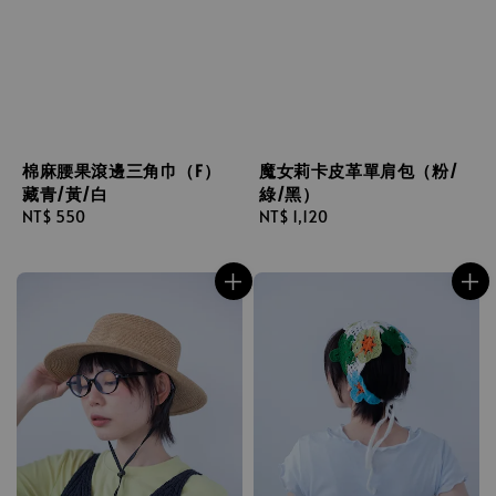
棉麻腰果滾邊三角巾（F）
魔女莉卡皮革單肩包（粉/
藏青/黃/白
綠/黑）
Regular
NT$ 550
Regular
NT$ 1,120
price
price