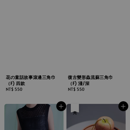
花の童話故事滾邊三角巾
復古變形蟲流蘇三角巾
（F) 四款
（F) 淺/深
Regular
NT$ 550
Regular
NT$ 550
price
price
售完