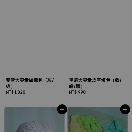
雙背大容量編織包（灰/
單肩大容量皮革短包（藍/
棕）
綠/黑）
Regular
NT$ 1,020
Regular
NT$ 990
price
price