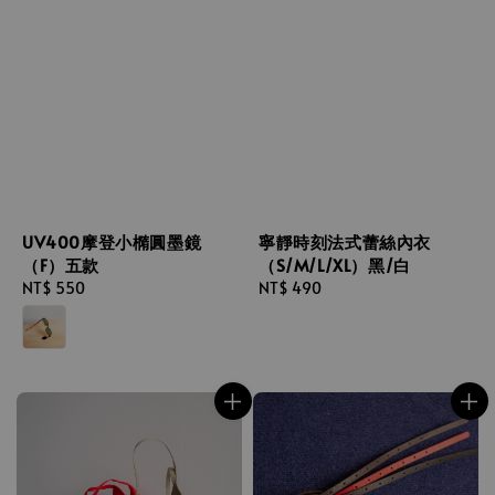
UV400摩登小橢圓墨鏡
寧靜時刻法式蕾絲內衣
（F）五款
（S/M/L/XL）黑/白
Regular
NT$ 550
Regular
NT$ 490
price
price