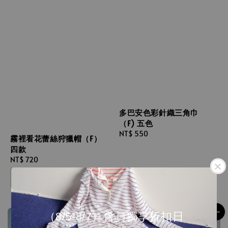
多巴安色彩針織三角巾
（F) 五色
Regular
NT$ 550
霧裡看花蕾絲狩獵帽（F）
price
四款
Regular
NT$ 720
price
（8/5-8/7）會員獨享折扣日
售完