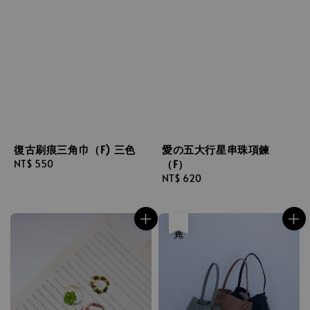
復古刷痕三角巾（F) 三色
愛の五大行星串珠項鍊
（F）
Regular
NT$ 550
price
Regular
NT$ 620
price
售完