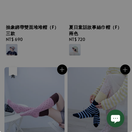
抽象綁帶雙面堆堆帽（F）
夏日童話故事絲巾帽（F）
三款
兩色
Regular
NT$ 690
Regular
NT$ 720
price
price
售完