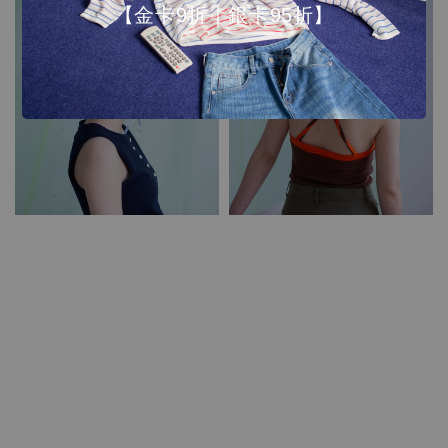
【金卡9折｜銀卡95折】