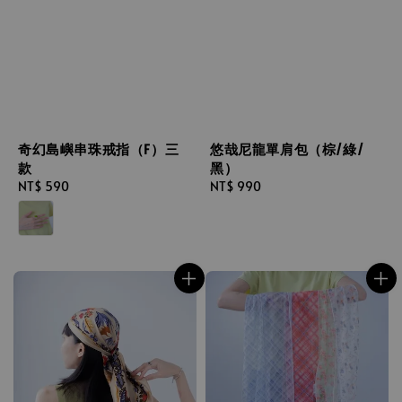
奇幻島嶼串珠戒指（F）三
悠哉尼龍單肩包（棕/綠/
款
黑）
Regular
NT$ 590
Regular
NT$ 990
price
price