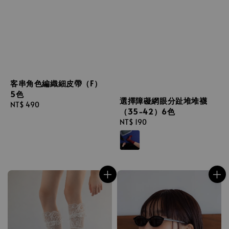
客串角色編織細皮帶（F）
5色
選擇障礙網眼分趾堆堆襪
Regular
NT$ 490
（35-42）6色
price
Regular
NT$ 190
price