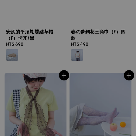
安妮的平頂蝴蝶結草帽
春の夢鉤花三角巾（F）四
（F）卡其/黑
款
Regular
NT$ 690
Regular
NT$ 490
price
price