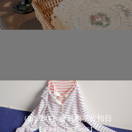
（8/5-8/7）會員獨享折扣日
【金卡9折｜銀卡95折】