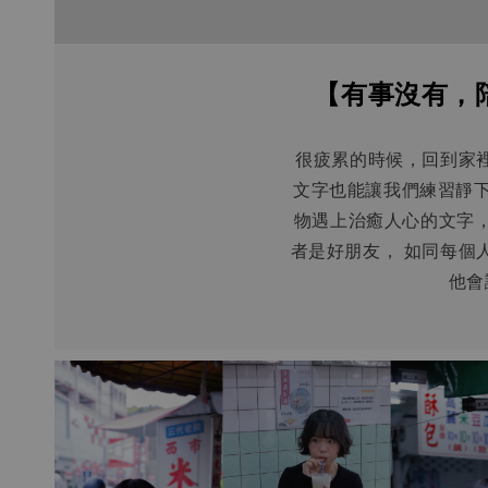
【有事沒有，陪你
很疲累的時候，回到家
文字也能讓我們練習靜下
物遇上治癒人心的文字， 會
者是好朋友， 如同每個
他會