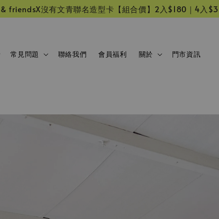
s
 friendsX沒有文青聯名造型卡【組合價】2入$180｜4入$350
常見問題
聯絡我們
會員福利
關於
門市資訊