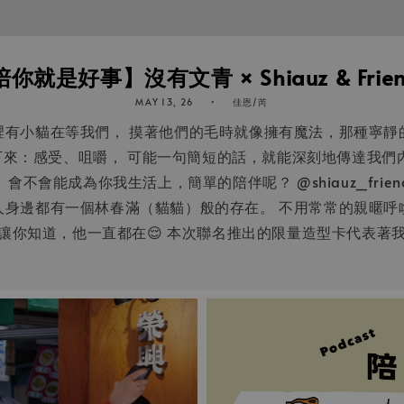
就是好事】沒有文青 × Shiauz & Frie
MAY 13, 26
佳恩/芮
裡有小貓在等我們， 摸著他們的毛時就像擁有魔法，那種寧靜
來：感受、咀嚼， 可能一句簡短的話，就能深刻地傳達我們
不會能成為你我生活上，簡單的陪伴呢？ @shiauz_frien
人身邊都有一個林春滿（貓貓）般的存在。 不用常常的親暱呼
讓你知道，他一直都在😌 本次聯名推出的限量造型卡代表著我們